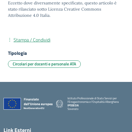
Eccetto dove diversamente specificato, questo articolo è
stato rilasciato sotto Licenza Creative Commons
Attribuzione 4.0 Italia.
Stampa / Condividi
Tipologia
Circolari per docenti e personale ATA
Istituto Professionale di Stato Servizi per
l'Enogastronomia e l'Ospitalità Alberghiera
IPSSEOA
Soverato
— Visita la pagina iniziale della scuola
Link Esterni