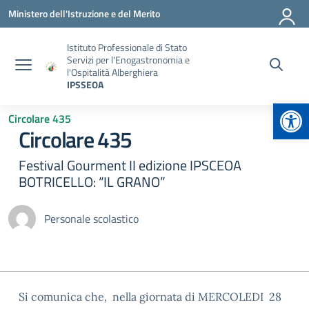
Vai ai contenuti
Vai al menu di navigazione
Vai al footer
Ministero dell'Istruzione e del Merito
Istituto Professionale di Stato
Servizi per l'Enogastronomia e
l'Ospitalità Alberghiera
IPSSEOA
Apr
Circolare 435
Circolare 435
Festival Gourment II edizione IPSCEOA
BOTRICELLO: “IL GRANO”
Personale scolastico
Si comunica che, nella giornata di MERCOLEDI 28