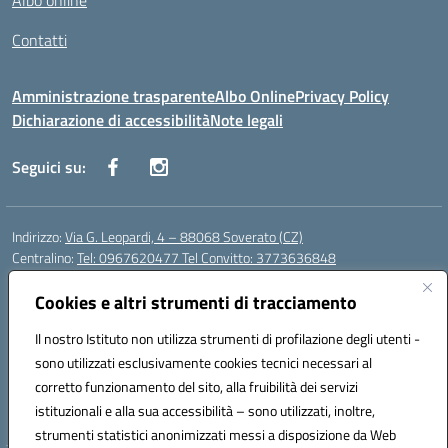
Albo online
Contatti
Amministrazione trasparente
Albo Online
Privacy Policy
Dichiarazione di accessibilità
Note legali
Seguici su:
Indirizzo:
Via G. Leopardi, 4 – 88068 Soverato (CZ)
Centralino:
Tel: 0967620477 Tel Convitto: 3773636848
Email:
czrh04000q@istruzione.it
Posta elettronica certificata (PEC):
Cookies e altri strumenti di tracciamento
czrh04000q@pec.istruzione.it
Codice fiscale: 84000690796
Il nostro Istituto non utilizza strumenti di profilazione degli utenti -
Codice meccanografico:
CZRH04000Q
sono utilizzati esclusivamente cookies tecnici necessari al
Codice Indice delle Pubbliche Amministrazioni (IPA): istsc_czrh04000q
corretto funzionamento del sito, alla fruibilità dei servizi
Codice unico di fatturazione (CUF): UF9M13
istituzionali e alla sua accessibilità – sono utilizzati, inoltre,
strumenti statistici anonimizzati messi a disposizione da Web