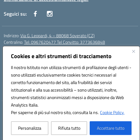
Seguici su:
Indirizzo:
Via G. Leopardi, 4 – 88068 Soverato (CZ)
Centralino:
Tel: 0967620477 Tel Convitto: 3773636848
Email:
czrh04000q@istruzione.it
Posta elettronica certificata (PEC):
Cookies e altri strumenti di tracciamento
czrh04000q@pec.istruzione.it
Codice fiscale: 84000690796
Il nostro Istituto non utilizza strumenti di profilazione degli utenti -
Codice meccanografico:
CZRH04000Q
sono utilizzati esclusivamente cookies tecnici necessari al
Codice Indice delle Pubbliche Amministrazioni (IPA): istsc_czrh04000q
corretto funzionamento del sito, alla fruibilità dei servizi
Codice unico di fatturazione (CUF): UF9M13
istituzionali e alla sua accessibilità – sono utilizzati, inoltre,
strumenti statistici anonimizzati messi a disposizione da Web
Analytics Italia.
Hosting & Powered by 3D Solution S.r.l.
Per saperne di più sul nostro sito, consulta la ns.
Cookie Policy.
Concept & Design by Designers Italia
Personalizza
Rifiuta tutto
Accettare tutto