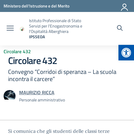
Vai ai contenuti
Vai al menu di navigazione
Vai al footer
Ministero dell'Istruzione e del Merito
Istituto Professionale di Stato
Servizi per l'Enogastronomia e
l'Ospitalità Alberghiera
IPSSEOA
Apr
Circolare 432
Circolare 432
Convegno “Corridoi di speranza – La scuola
incontra il carcere”
MAURIZIO RICCA
Personale amministrativo
Si comunica che gli studenti delle classi terze