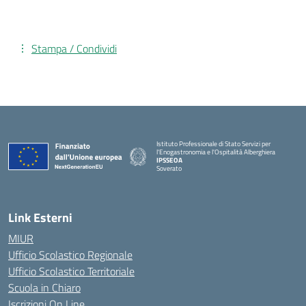
Stampa / Condividi
Istituto Professionale di Stato Servizi per
l'Enogastronomia e l'Ospitalità Alberghiera
IPSSEOA
Soverato
— Visita la pagina iniziale della scuola
Link Esterni
MIUR
Ufficio Scolastico Regionale
Ufficio Scolastico Territoriale
Scuola in Chiaro
Iscrizioni On Line