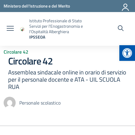
Vai ai contenuti
Vai al menu di navigazione
Vai al footer
Ministero dell'Istruzione e del Merito
Istituto Professionale di Stato
Servizi per l'Enogastronomia e
l'Ospitalità Alberghiera
IPSSEOA
Apr
Circolare 42
Circolare 42
Assemblea sindacale online in orario di servizio
per il personale docente e ATA - UIL SCUOLA
RUA
Personale scolastico