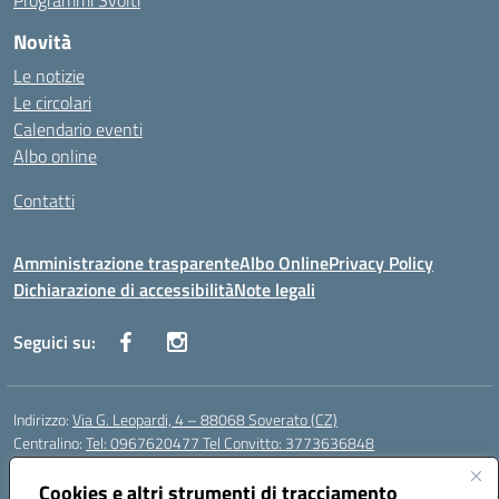
Programmi Svolti
Novità
Le notizie
Le circolari
Calendario eventi
Albo online
Contatti
Amministrazione trasparente
Albo Online
Privacy Policy
Dichiarazione di accessibilità
Note legali
Seguici su:
Indirizzo:
Via G. Leopardi, 4 – 88068 Soverato (CZ)
Centralino:
Tel: 0967620477 Tel Convitto: 3773636848
Email:
czrh04000q@istruzione.it
Posta elettronica certificata (PEC):
Cookies e altri strumenti di tracciamento
czrh04000q@pec.istruzione.it