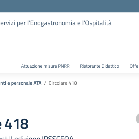
Servizi per l'Enogastronomia e l'Ospitalità
Attuazione misure PNRR
Ristorante Didattico
Offer
enti e personale ATA
Circolare 418
e 418
nt II edizione IPSSCEOA