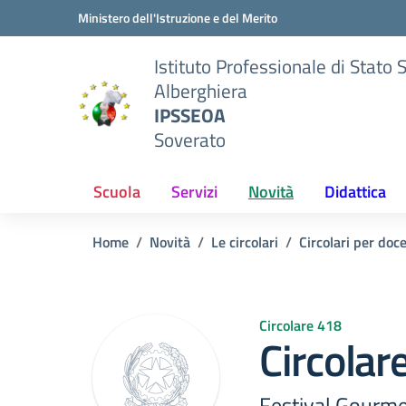
Vai ai contenuti
Vai al menu di navigazione
Vai al footer
Ministero dell'Istruzione e del Merito
Istituto Professionale di Stato 
Alberghiera
IPSSEOA
Soverato
Scuola
Servizi
Novità
Didattica
Home
Novità
Le circolari
Circolari per doc
Circolare 418
Circolar
Festival Gourme