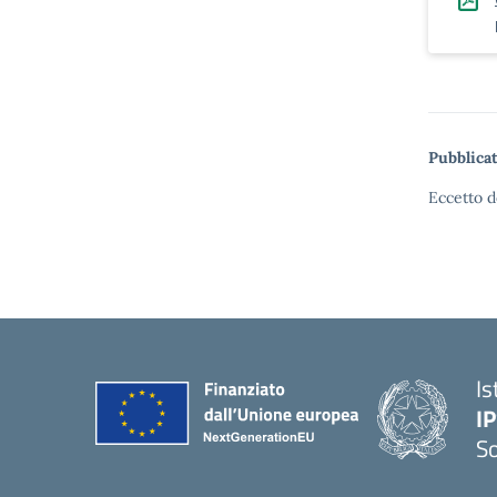
Pubblicat
Eccetto d
Is
I
S
— 