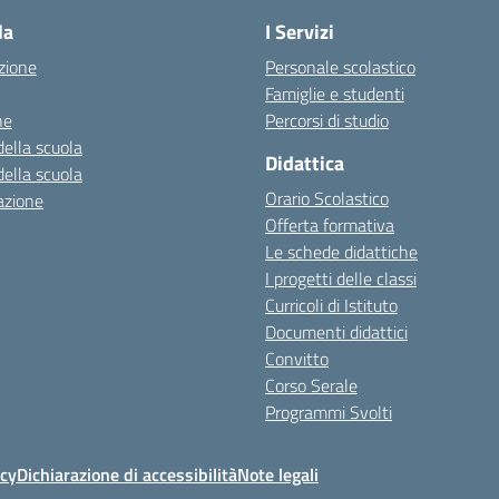
la
I Servizi
zione
Personale scolastico
Famiglie e studenti
ne
Percorsi di studio
della scuola
Didattica
della scuola
Orario Scolastico
azione
Offerta formativa
Le schede didattiche
I progetti delle classi
Curricoli di Istituto
Documenti didattici
Convitto
Corso Serale
Programmi Svolti
icy
Dichiarazione di accessibilità
Note legali