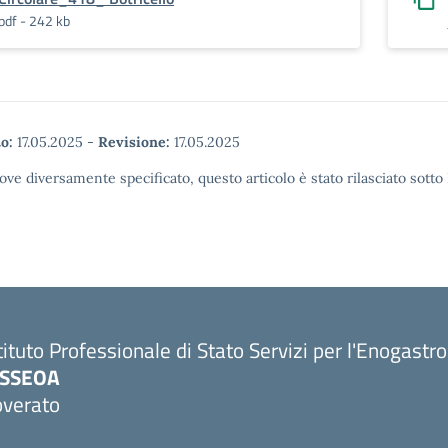
pdf - 242 kb
o:
17.05.2025
-
Revisione:
17.05.2025
ove diversamente specificato, questo articolo è stato rilasciato sott
tituto Professionale di Stato Servizi per l'Enogastr
PSSEOA
overato
Visita la pagina iniziale della scuola