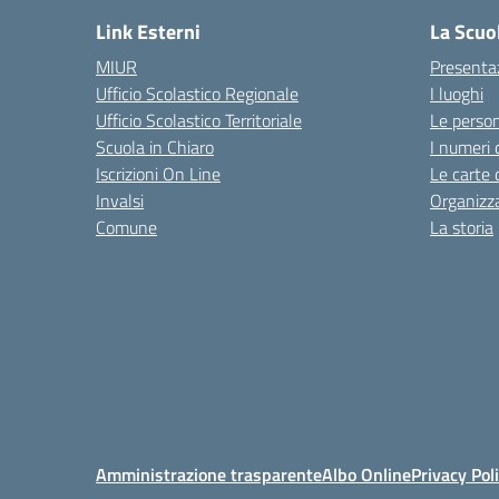
Link Esterni
La Scuo
MIUR
Presenta
Ufficio Scolastico Regionale
I luoghi
Ufficio Scolastico Territoriale
Le perso
Scuola in Chiaro
I numeri 
Iscrizioni On Line
Le carte 
Invalsi
Organizz
Comune
La storia
Amministrazione trasparente
Albo Online
Privacy Pol