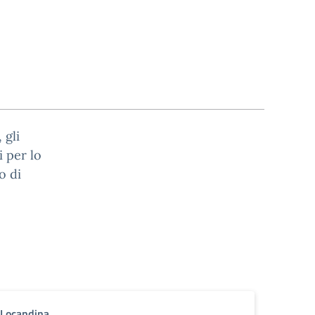
 gli
i per lo
o di
Locandina