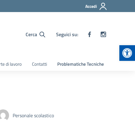
Accedi
Cerca
Seguici su:
Apr
te di lavoro
Contatti
Problematiche Tecniche
Personale scolastico