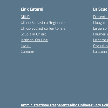
Link Esterni
La Scuo
MIUR
Presenta
Ufficio Scolastico Regionale
I luoghi
Ufficio Scolastico Territoriale
Le perso
Scuola in Chiaro
I numeri 
Iscrizioni On Line
Le carte 
Invalsi
Organizz
Comune
La storia
Amministrazione trasparente
Albo Online
Privacy Pol