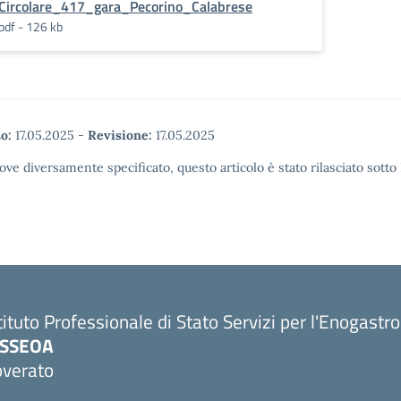
Circolare_417_gara_Pecorino_Calabrese
pdf - 126 kb
o:
17.05.2025
-
Revisione:
17.05.2025
ove diversamente specificato, questo articolo è stato rilasciato sott
tituto Professionale di Stato Servizi per l'Enogastr
PSSEOA
overato
Visita la pagina iniziale della scuola