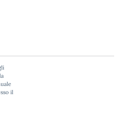
li
la
nuale
sso il