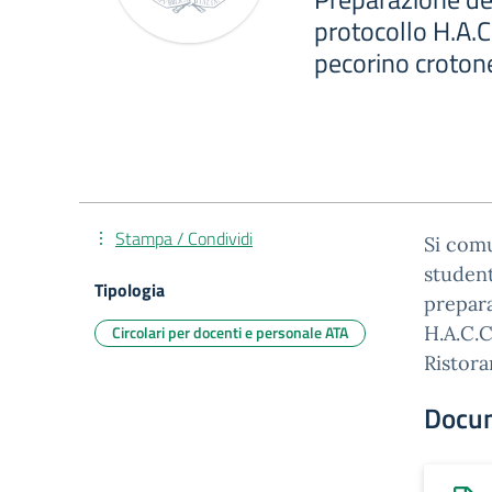
protocollo H.A.C.
pecorino croton
Stampa / Condividi
Si comu
student
Tipologia
prepara
Circolari per docenti e personale ATA
H.A.C.C
Ristora
Docu