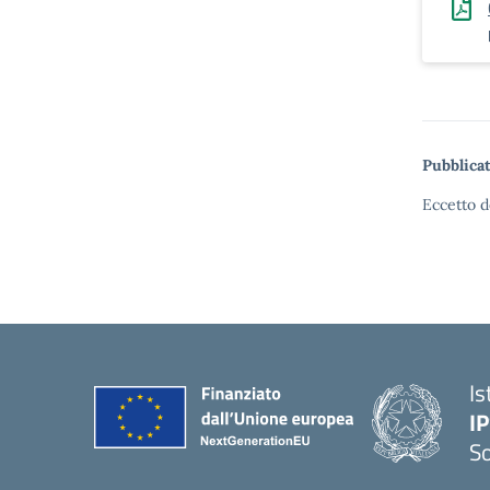
Pubblicat
Eccetto d
Is
I
S
— 