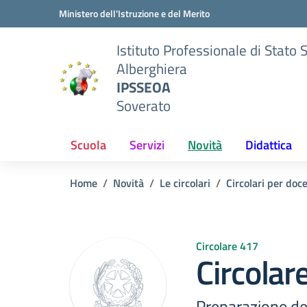
Vai ai contenuti
Vai al menu di navigazione
Vai al footer
Ministero dell'Istruzione e del Merito
Istituto Professionale di Stato 
Alberghiera
IPSSEOA
Soverato
Scuola
Servizi
Novità
Didattica
Home
Novità
Le circolari
Circolari per doc
Circolare 417
Circolar
Preparazione deg