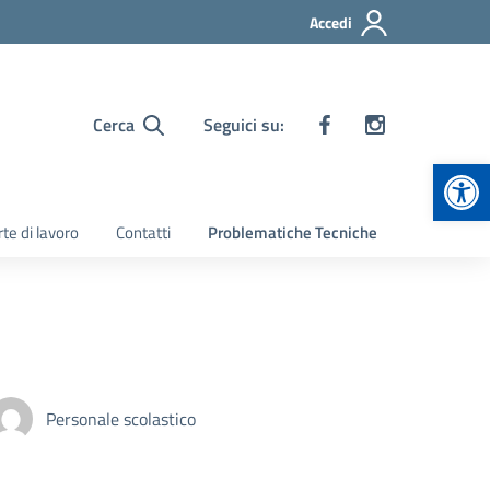
Accedi
Cerca
Seguici su:
Apr
te di lavoro
Contatti
Problematiche Tecniche
Personale scolastico