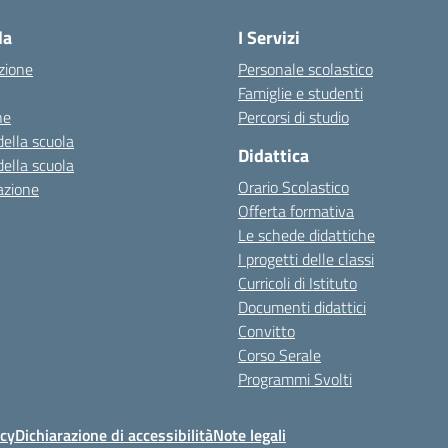
la
I Servizi
zione
Personale scolastico
Famiglie e studenti
ne
Percorsi di studio
della scuola
Didattica
della scuola
Orario Scolastico
azione
Offerta formativa
Le schede didattiche
I progetti delle classi
Curricoli di Istituto
Documenti didattici
Convitto
Corso Serale
Programmi Svolti
icy
Dichiarazione di accessibilità
Note legali