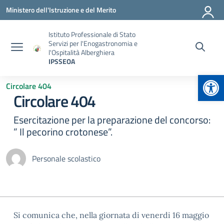
Vai ai contenuti
Vai al menu di navigazione
Vai al footer
Ministero dell'Istruzione e del Merito
Istituto Professionale di Stato
Servizi per l'Enogastronomia e
l'Ospitalità Alberghiera
IPSSEOA
Apr
Circolare 404
Circolare 404
Esercitazione per la preparazione del concorso:
” Il pecorino crotonese”.
Personale scolastico
Si comunica che, nella giornata di venerdi 16 maggio