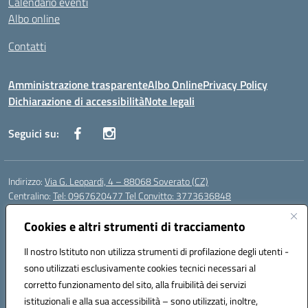
Calendario eventi
Albo online
Contatti
Amministrazione trasparente
Albo Online
Privacy Policy
Dichiarazione di accessibilità
Note legali
Seguici su:
Indirizzo:
Via G. Leopardi, 4 – 88068 Soverato (CZ)
Centralino:
Tel: 0967620477 Tel Convitto: 3773636848
Email:
czrh04000q@istruzione.it
Posta elettronica certificata (PEC):
Cookies e altri strumenti di tracciamento
czrh04000q@pec.istruzione.it
Codice fiscale: 84000690796
Il nostro Istituto non utilizza strumenti di profilazione degli utenti -
Codice meccanografico:
CZRH04000Q
sono utilizzati esclusivamente cookies tecnici necessari al
Codice Indice delle Pubbliche Amministrazioni (IPA): istsc_czrh04000q
corretto funzionamento del sito, alla fruibilità dei servizi
Codice unico di fatturazione (CUF): UF9M13
istituzionali e alla sua accessibilità – sono utilizzati, inoltre,