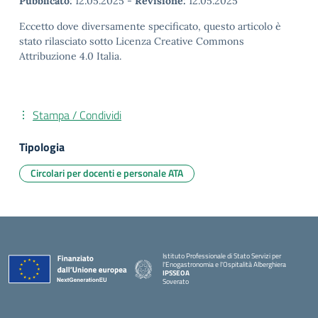
Pubblicato:
12.05.2025
-
Revisione:
12.05.2025
Eccetto dove diversamente specificato, questo articolo è
stato rilasciato sotto Licenza Creative Commons
Attribuzione 4.0 Italia.
Stampa / Condividi
Tipologia
Circolari per docenti e personale ATA
Istituto Professionale di Stato Servizi per
l'Enogastronomia e l'Ospitalità Alberghiera
IPSSEOA
Soverato
— Visita la pagina iniziale della scuola