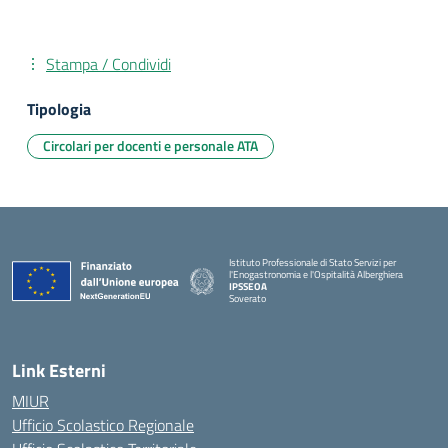
Stampa / Condividi
Tipologia
Circolari per docenti e personale ATA
Istituto Professionale di Stato Servizi per
l'Enogastronomia e l'Ospitalità Alberghiera
IPSSEOA
Soverato
— Visita la pagina iniziale della scuola
Link Esterni
MIUR
Ufficio Scolastico Regionale