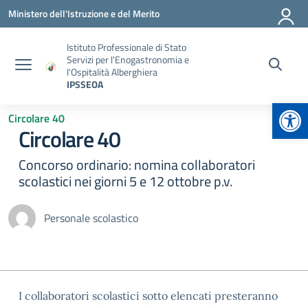
Vai ai contenuti
Vai al menu di navigazione
Vai al footer
Ministero dell'Istruzione e del Merito
Istituto Professionale di Stato
Servizi per l'Enogastronomia e
l'Ospitalità Alberghiera
IPSSEOA
Apr
Circolare 40
Circolare 40
Concorso ordinario: nomina collaboratori
scolastici nei giorni 5 e 12 ottobre p.v.
Personale scolastico
I collaboratori scolastici sotto elencati presteranno