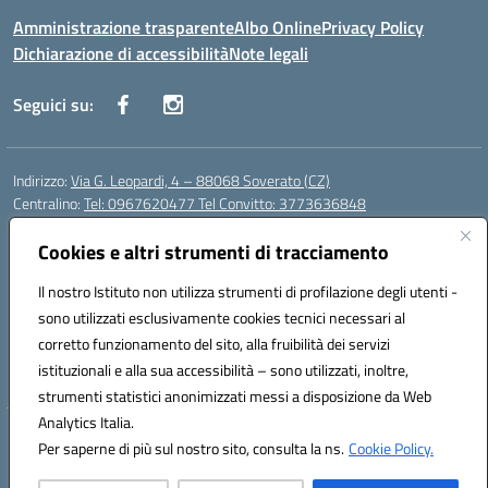
Amministrazione trasparente
Albo Online
Privacy Policy
Dichiarazione di accessibilità
Note legali
Seguici su:
Indirizzo:
Via G. Leopardi, 4 – 88068 Soverato (CZ)
Centralino:
Tel: 0967620477 Tel Convitto: 3773636848
Email:
czrh04000q@istruzione.it
Posta elettronica certificata (PEC):
Cookies e altri strumenti di tracciamento
czrh04000q@pec.istruzione.it
Codice fiscale: 84000690796
Il nostro Istituto non utilizza strumenti di profilazione degli utenti -
Codice meccanografico:
CZRH04000Q
sono utilizzati esclusivamente cookies tecnici necessari al
Codice Indice delle Pubbliche Amministrazioni (IPA): istsc_czrh04000q
corretto funzionamento del sito, alla fruibilità dei servizi
Codice unico di fatturazione (CUF): UF9M13
istituzionali e alla sua accessibilità – sono utilizzati, inoltre,
strumenti statistici anonimizzati messi a disposizione da Web
Analytics Italia.
Hosting & Powered by 3D Solution S.r.l.
Per saperne di più sul nostro sito, consulta la ns.
Cookie Policy.
Concept & Design by Designers Italia