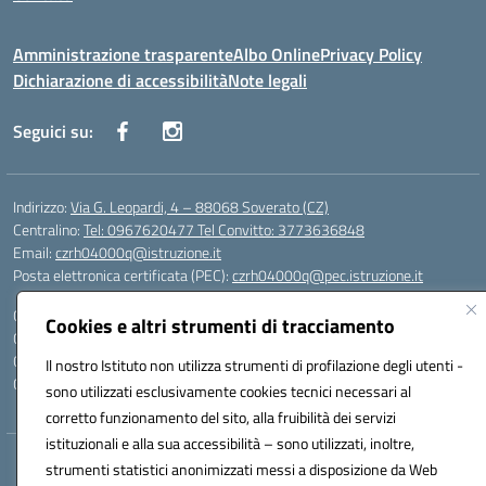
Amministrazione trasparente
Albo Online
Privacy Policy
Dichiarazione di accessibilità
Note legali
Seguici su:
Indirizzo:
Via G. Leopardi, 4 – 88068 Soverato (CZ)
Centralino:
Tel: 0967620477 Tel Convitto: 3773636848
Email:
czrh04000q@istruzione.it
Posta elettronica certificata (PEC):
czrh04000q@pec.istruzione.it
Codice fiscale: 84000690796
Cookies e altri strumenti di tracciamento
Codice meccanografico:
CZRH04000Q
Codice Indice delle Pubbliche Amministrazioni (IPA): istsc_czrh04000q
Il nostro Istituto non utilizza strumenti di profilazione degli utenti -
Codice unico di fatturazione (CUF): UF9M13
sono utilizzati esclusivamente cookies tecnici necessari al
corretto funzionamento del sito, alla fruibilità dei servizi
istituzionali e alla sua accessibilità – sono utilizzati, inoltre,
Hosting & Powered by 3D Solution S.r.l.
strumenti statistici anonimizzati messi a disposizione da Web