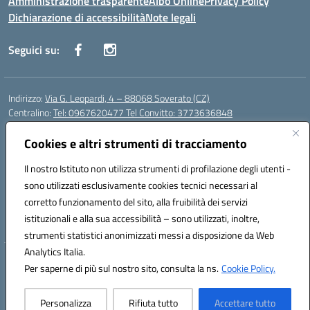
Amministrazione trasparente
Albo Online
Privacy Policy
Dichiarazione di accessibilità
Note legali
Seguici su:
Indirizzo:
Via G. Leopardi, 4 – 88068 Soverato (CZ)
Centralino:
Tel: 0967620477 Tel Convitto: 3773636848
Email:
czrh04000q@istruzione.it
Posta elettronica certificata (PEC):
Cookies e altri strumenti di tracciamento
czrh04000q@pec.istruzione.it
Codice fiscale: 84000690796
Il nostro Istituto non utilizza strumenti di profilazione degli utenti -
Codice meccanografico:
CZRH04000Q
sono utilizzati esclusivamente cookies tecnici necessari al
Codice Indice delle Pubbliche Amministrazioni (IPA): istsc_czrh04000q
corretto funzionamento del sito, alla fruibilità dei servizi
Codice unico di fatturazione (CUF): UF9M13
istituzionali e alla sua accessibilità – sono utilizzati, inoltre,
strumenti statistici anonimizzati messi a disposizione da Web
Analytics Italia.
Hosting & Powered by 3D Solution S.r.l.
Per saperne di più sul nostro sito, consulta la ns.
Cookie Policy.
Concept & Design by Designers Italia
Personalizza
Rifiuta tutto
Accettare tutto