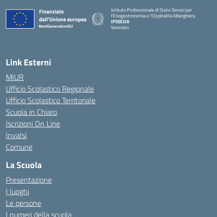
Istituto Professionale di Stato Servizi per
l'Enogastronomia e l'Ospitalità Alberghiera
IPSSEOA
Soverato
— Visita la pagina iniziale della scuola
Link Esterni
MIUR
Ufficio Scolastico Regionale
Ufficio Scolastico Territoriale
Scuola in Chiaro
Iscrizioni On Line
Invalsi
Comune
La Scuola
Presentazione
I luoghi
Le persone
I numeri della scuola