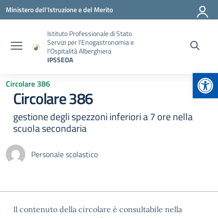
Vai ai contenuti
Vai al menu di navigazione
Vai al footer
Ministero dell'Istruzione e del Merito
Istituto Professionale di Stato
Servizi per l'Enogastronomia e
l'Ospitalità Alberghiera
IPSSEOA
Apr
Circolare 386
Circolare 386
gestione degli spezzoni inferiori a 7 ore nella
scuola secondaria
Personale scolastico
Il contenuto della circolare è consultabile nella