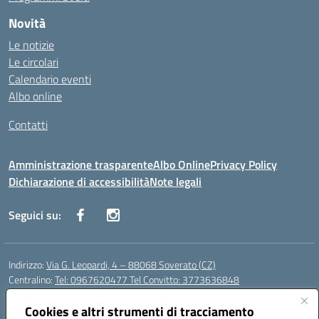
Novità
Le notizie
Le circolari
Calendario eventi
Albo online
Contatti
Amministrazione trasparente
Albo Online
Privacy Policy
Dichiarazione di accessibilità
Note legali
Seguici su:
Indirizzo:
Via G. Leopardi, 4 – 88068 Soverato (CZ)
Centralino:
Tel: 0967620477 Tel Convitto: 3773636848
Email:
czrh04000q@istruzione.it
Posta elettronica certificata (PEC):
Cookies e altri strumenti di tracciamento
czrh04000q@pec.istruzione.it