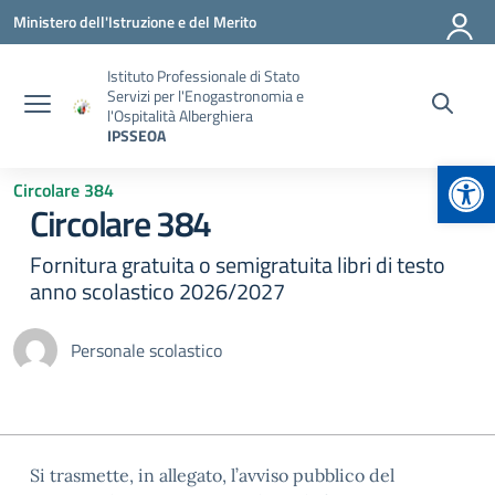
Vai ai contenuti
Vai al menu di navigazione
Vai al footer
Ministero dell'Istruzione e del Merito
Istituto Professionale di Stato
Servizi per l'Enogastronomia e
l'Ospitalità Alberghiera
IPSSEOA
Apr
Circolare 384
Circolare 384
Fornitura gratuita o semigratuita libri di testo
anno scolastico 2026/2027
Personale scolastico
Si trasmette, in allegato, l’avviso pubblico del