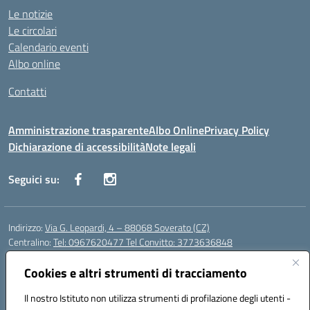
Le notizie
Le circolari
Calendario eventi
Albo online
Contatti
Amministrazione trasparente
Albo Online
Privacy Policy
Dichiarazione di accessibilità
Note legali
Seguici su:
Indirizzo:
Via G. Leopardi, 4 – 88068 Soverato (CZ)
Centralino:
Tel: 0967620477 Tel Convitto: 3773636848
Email:
czrh04000q@istruzione.it
Posta elettronica certificata (PEC):
Cookies e altri strumenti di tracciamento
czrh04000q@pec.istruzione.it
Codice fiscale: 84000690796
Il nostro Istituto non utilizza strumenti di profilazione degli utenti -