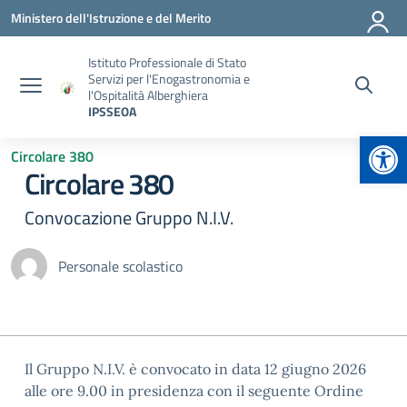
Vai ai contenuti
Vai al menu di navigazione
Vai al footer
Ministero dell'Istruzione e del Merito
Istituto Professionale di Stato
Servizi per l'Enogastronomia e
l'Ospitalità Alberghiera
IPSSEOA
Apr
Circolare 380
Circolare 380
Convocazione Gruppo N.I.V.
Personale scolastico
Il Gruppo N.I.V. è convocato in data 12 giugno 2026
alle ore 9.00 in presidenza con il seguente Ordine