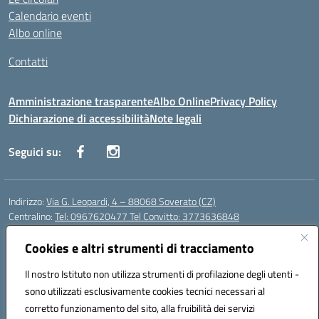
Calendario eventi
Albo online
Contatti
Amministrazione trasparente
Albo Online
Privacy Policy
Dichiarazione di accessibilità
Note legali
Seguici su:
Indirizzo:
Via G. Leopardi, 4 – 88068 Soverato (CZ)
Centralino:
Tel: 0967620477 Tel Convitto: 3773636848
Email:
czrh04000q@istruzione.it
Posta elettronica certificata (PEC):
Cookies e altri strumenti di tracciamento
czrh04000q@pec.istruzione.it
Codice fiscale: 84000690796
Il nostro Istituto non utilizza strumenti di profilazione degli utenti -
Codice meccanografico:
CZRH04000Q
sono utilizzati esclusivamente cookies tecnici necessari al
Codice Indice delle Pubbliche Amministrazioni (IPA): istsc_czrh04000q
corretto funzionamento del sito, alla fruibilità dei servizi
Codice unico di fatturazione (CUF): UF9M13