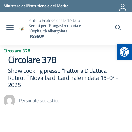
Vai ai contenuti
Vai al menu di navigazione
Vai al footer
Ministero dell'Istruzione e del Merito
Istituto Professionale di Stato
Servizi per l'Enogastronomia e
l'Ospitalità Alberghiera
IPSSEOA
Apr
Circolare 378
Circolare 378
Show cooking presso “Fattoria Didattica
Rotiroti” Novalba di Cardinale in data 15-04-
2025
Personale scolastico