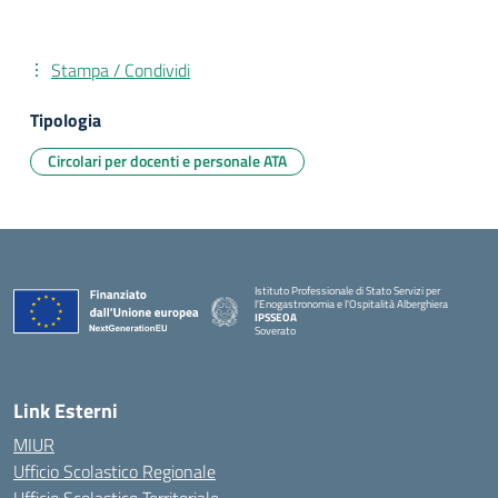
Stampa / Condividi
Tipologia
Circolari per docenti e personale ATA
Istituto Professionale di Stato Servizi per
l'Enogastronomia e l'Ospitalità Alberghiera
IPSSEOA
Soverato
— Visita la pagina iniziale della scuola
Link Esterni
MIUR
Ufficio Scolastico Regionale