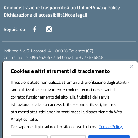
Amministrazione trasparente
Albo Online
Privacy Policy
Dichiarazione di accessibilità
Note legali
Seguici su:
Indirizzo:
Via G. Leopardi, 4 – 88068 Soverato (CZ)
Centralino:
Tel: 0967620477 Tel Convitto: 3773636848
Email:
czrh04000q@istruzione.it
Posta elettronica certificata (PEC):
Cookies e altri strumenti di tracciamento
czrh04000q@pec.istruzione.it
Codice fiscale: 84000690796
Il nostro Istituto non utilizza strumenti di profilazione degli utenti -
Codice meccanografico:
CZRH04000Q
sono utilizzati esclusivamente cookies tecnici necessari al
Codice Indice delle Pubbliche Amministrazioni (IPA): istsc_czrh04000q
corretto funzionamento del sito, alla fruibilità dei servizi
Codice unico di fatturazione (CUF): UF9M13
istituzionali e alla sua accessibilità – sono utilizzati, inoltre,
strumenti statistici anonimizzati messi a disposizione da Web
Analytics Italia.
Hosting & Powered by 3D Solution S.r.l.
Per saperne di più sul nostro sito, consulta la ns.
Cookie Policy.
Concept & Design by Designers Italia