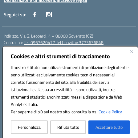
Dichiarazione di accessibilità
Note legali
Seguici su:
Indirizzo:
Via G. Leopardi, 4 – 88068 Soverato (CZ)
Centralino:
Tel: 0967620477 Tel Convitto: 3773636848
Email:
czrh04000q@istruzione.it
Posta elettronica certificata (PEC):
Cookies e altri strumenti di tracciamento
czrh04000q@pec.istruzione.it
Codice fiscale: 84000690796
Il nostro Istituto non utilizza strumenti di profilazione degli utenti -
Codice meccanografico:
CZRH04000Q
sono utilizzati esclusivamente cookies tecnici necessari al
Codice Indice delle Pubbliche Amministrazioni (IPA): istsc_czrh04000q
corretto funzionamento del sito, alla fruibilità dei servizi
Codice unico di fatturazione (CUF): UF9M13
istituzionali e alla sua accessibilità – sono utilizzati, inoltre,
strumenti statistici anonimizzati messi a disposizione da Web
Analytics Italia.
Hosting & Powered by 3D Solution S.r.l.
Per saperne di più sul nostro sito, consulta la ns.
Cookie Policy.
Concept & Design by Designers Italia
Personalizza
Rifiuta tutto
Accettare tutto