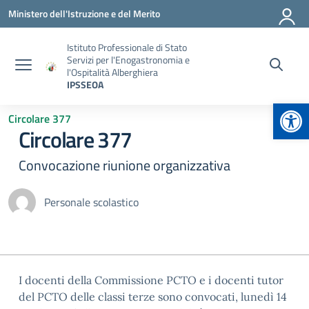
Vai ai contenuti
Vai al menu di navigazione
Vai al footer
Ministero dell'Istruzione e del Merito
Istituto Professionale di Stato
Servizi per l'Enogastronomia e
l'Ospitalità Alberghiera
IPSSEOA
Apr
Circolare 377
Circolare 377
Convocazione riunione organizzativa
Personale scolastico
I docenti della Commissione PCTO e i docenti tutor
del PCTO delle classi terze sono convocati, lunedì 14