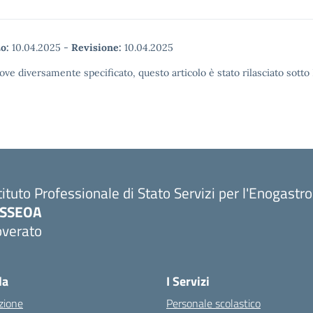
o:
10.04.2025
-
Revisione:
10.04.2025
ove diversamente specificato, questo articolo è stato rilasciato sott
tituto Professionale di Stato Servizi per l'Enogastr
PSSEOA
overato
Visita la pagina iniziale della scuola
la
I Servizi
zione
Personale scolastico