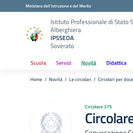
Vai ai contenuti
Vai al menu di navigazione
Vai al footer
Ministero dell'Istruzione e del Merito
Istituto Professionale di Stato 
Alberghiera
IPSSEOA
Soverato
Scuola
Servizi
Novità
Didattica
Home
Novità
Le circolari
Circolari per doc
Circolare 375
Circolar
Convocazione Co