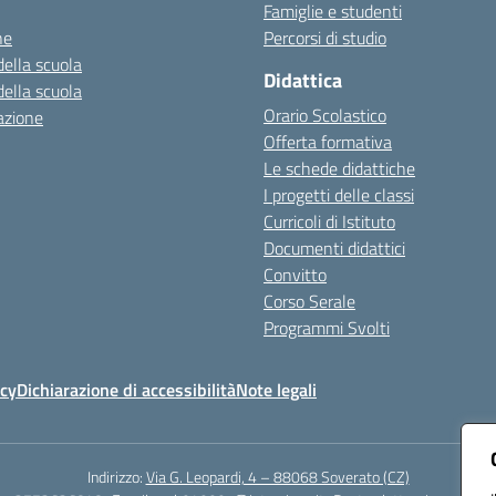
Famiglie e studenti
ne
Percorsi di studio
della scuola
Didattica
della scuola
Orario Scolastico
azione
Offerta formativa
Le schede didattiche
I progetti delle classi
Curricoli di Istituto
Documenti didattici
Convitto
Corso Serale
Programmi Svolti
icy
Dichiarazione di accessibilità
Note legali
Indirizzo:
Via G. Leopardi, 4 – 88068 Soverato (CZ)