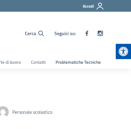
Accedi
Cerca
Seguici su:
Apr
te di lavoro
Contatti
Problematiche Tecniche
Personale scolastico