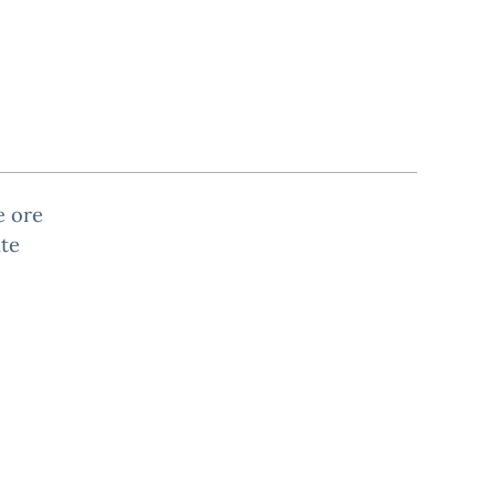
e ore
nte