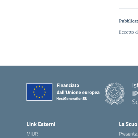
Pubblicat
Eccetto d
Is
I
S
— 
Link Esterni
La Scuo
MIUR
Presenta