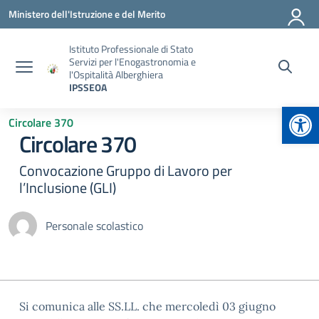
Vai ai contenuti
Vai al menu di navigazione
Vai al footer
Ministero dell'Istruzione e del Merito
Istituto Professionale di Stato
Servizi per l'Enogastronomia e
l'Ospitalità Alberghiera
IPSSEOA
Apr
Circolare 370
Circolare 370
Convocazione Gruppo di Lavoro per
l’Inclusione (GLI)
Personale scolastico
Si comunica alle SS.LL. che mercoledì 03 giugno