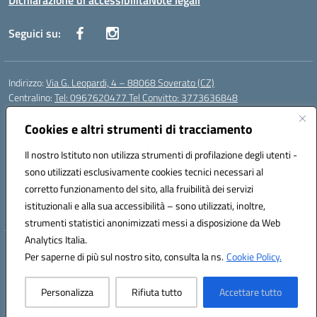
Dichiarazione di accessibilità
Note legali
Seguici su:
Indirizzo:
Via G. Leopardi, 4 – 88068 Soverato (CZ)
Centralino:
Tel: 0967620477 Tel Convitto: 3773636848
Email:
czrh04000q@istruzione.it
Posta elettronica certificata (PEC):
Cookies e altri strumenti di tracciamento
czrh04000q@pec.istruzione.it
Codice fiscale: 84000690796
Il nostro Istituto non utilizza strumenti di profilazione degli utenti -
Codice meccanografico:
CZRH04000Q
sono utilizzati esclusivamente cookies tecnici necessari al
Codice Indice delle Pubbliche Amministrazioni (IPA): istsc_czrh04000q
corretto funzionamento del sito, alla fruibilità dei servizi
Codice unico di fatturazione (CUF): UF9M13
istituzionali e alla sua accessibilità – sono utilizzati, inoltre,
strumenti statistici anonimizzati messi a disposizione da Web
Analytics Italia.
Hosting & Powered by 3D Solution S.r.l.
Per saperne di più sul nostro sito, consulta la ns.
Cookie Policy.
Concept & Design by Designers Italia
Personalizza
Rifiuta tutto
Accettare tutto