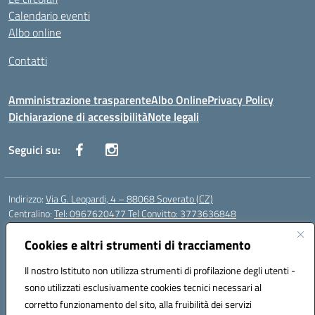
Calendario eventi
Albo online
Contatti
Amministrazione trasparente
Albo Online
Privacy Policy
Dichiarazione di accessibilità
Note legali
Seguici su:
Indirizzo:
Via G. Leopardi, 4 – 88068 Soverato (CZ)
Centralino:
Tel: 0967620477 Tel Convitto: 3773636848
Email:
czrh04000q@istruzione.it
Posta elettronica certificata (PEC):
Cookies e altri strumenti di tracciamento
czrh04000q@pec.istruzione.it
Codice fiscale: 84000690796
Il nostro Istituto non utilizza strumenti di profilazione degli utenti -
Codice meccanografico:
CZRH04000Q
sono utilizzati esclusivamente cookies tecnici necessari al
Codice Indice delle Pubbliche Amministrazioni (IPA): istsc_czrh04000q
corretto funzionamento del sito, alla fruibilità dei servizi
Codice unico di fatturazione (CUF): UF9M13