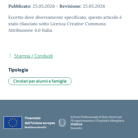
Pubblicato:
25.05.2026
-
Revisione:
25.05.2026
Eccetto dove diversamente specificato, questo articolo è
stato rilasciato sotto Licenza Creative Commons
Attribuzione 4.0 Italia.
Stampa / Condividi
Tipologia
Circolari per alunni e famiglie
Istituto Professionale di Stato Servizi per
l'Enogastronomia e l'Ospitalità Alberghiera
IPSSEOA
Soverato
— Visita la pagina iniziale della scuola