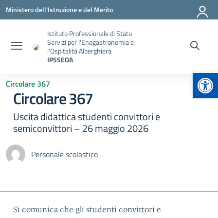
Vai ai contenuti
Vai al menu di navigazione
Vai al footer
Ministero dell'Istruzione e del Merito
Istituto Professionale di Stato
Servizi per l'Enogastronomia e
l'Ospitalità Alberghiera
IPSSEOA
Apr
Circolare 367
Circolare 367
Uscita didattica studenti convittori e
semiconvittori – 26 maggio 2026
Personale scolastico
Si comunica che gli studenti convittori e