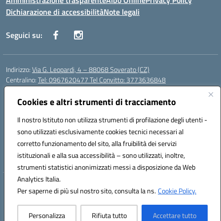
Amministrazione trasparente
Albo Online
Privacy Policy
Dichiarazione di accessibilità
Note legali
Seguici su:
Indirizzo:
Via G. Leopardi, 4 – 88068 Soverato (CZ)
Centralino:
Tel: 0967620477 Tel Convitto: 3773636848
Email:
czrh04000q@istruzione.it
Posta elettronica certificata (PEC):
Cookies e altri strumenti di tracciamento
czrh04000q@pec.istruzione.it
Codice fiscale: 84000690796
Il nostro Istituto non utilizza strumenti di profilazione degli utenti -
Codice meccanografico:
CZRH04000Q
sono utilizzati esclusivamente cookies tecnici necessari al
Codice Indice delle Pubbliche Amministrazioni (IPA): istsc_czrh04000q
corretto funzionamento del sito, alla fruibilità dei servizi
Codice unico di fatturazione (CUF): UF9M13
istituzionali e alla sua accessibilità – sono utilizzati, inoltre,
strumenti statistici anonimizzati messi a disposizione da Web
Analytics Italia.
Hosting & Powered by 3D Solution S.r.l.
Per saperne di più sul nostro sito, consulta la ns.
Cookie Policy.
Concept & Design by Designers Italia
Personalizza
Rifiuta tutto
Accettare tutto