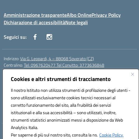
Amministrazione trasparente
Albo Online
Privacy Policy
Dichiarazione di accessibilità
Note legali
Seguici su:
Indirizzo:
Via G. Leopardi, 4 – 88068 Soverato (CZ)
Centralino:
Tel: 0967620477 Tel Convitto: 3773636848
Email:
czrh04000q@istruzione.it
Posta elettronica certificata (PEC):
Cookies e altri strumenti di tracciamento
czrh04000q@pec.istruzione.it
Codice fiscale: 84000690796
Il nostro Istituto non utilizza strumenti di profilazione degli utenti -
Codice meccanografico:
CZRH04000Q
sono utilizzati esclusivamente cookies tecnici necessari al
Codice Indice delle Pubbliche Amministrazioni (IPA): istsc_czrh04000q
corretto funzionamento del sito, alla fruibilità dei servizi
Codice unico di fatturazione (CUF): UF9M13
istituzionali e alla sua accessibilità – sono utilizzati, inoltre,
strumenti statistici anonimizzati messi a disposizione da Web
Analytics Italia.
Hosting & Powered by 3D Solution S.r.l.
Per saperne di più sul nostro sito, consulta la ns.
Cookie Policy.