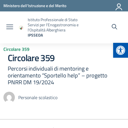
Vai ai contenuti
Vai al menu di navigazione
Vai al footer
Ministero dell'Istruzione e del Merito
Istituto Professionale di Stato
Servizi per l'Enogastronomia e
l'Ospitalità Alberghiera
IPSSEOA
Apr
Circolare 359
Circolare 359
Percorsi individuali di mentoring e
orientamento “Sportello help” – progetto
PNRR DM 19/2024
Personale scolastico