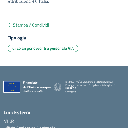
Attribuzione 4.0 Italia.
Stampa / Condividi
Tipologia
Circolari per docenti e personale ATA
Istituto Professionale di Stato Servizi per
l'Enogastronomia e l'Ospitalità Alberghiera
IPSSEOA
Soverato
— Visita la pagina iniziale della scuola
Link Esterni
MIUR