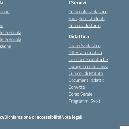
la
I Servizi
zione
Personale scolastico
Famiglie e studenti
ne
Percorsi di studio
della scuola
Didattica
della scuola
Orario Scolastico
azione
Offerta formativa
Le schede didattiche
I progetti delle classi
Curricoli di Istituto
Documenti didattici
Convitto
Corso Serale
Programmi Svolti
icy
Dichiarazione di accessibilità
Note legali