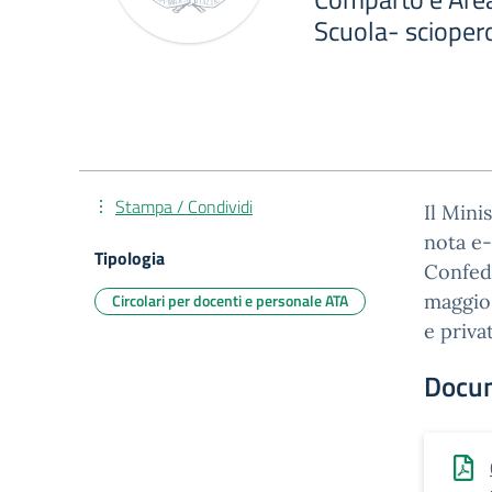
Scuola- scioper
Stampa / Condividi
Il Mini
nota e-
Tipologia
Confede
Circolari per docenti e personale ATA
maggio 
e priva
Docu