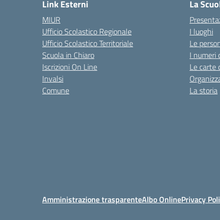
Link Esterni
La Scuo
MIUR
Presenta
Ufficio Scolastico Regionale
I luoghi
Ufficio Scolastico Territoriale
Le perso
Scuola in Chiaro
I numeri 
Iscrizioni On Line
Le carte 
Invalsi
Organizz
Comune
La storia
Amministrazione trasparente
Albo Online
Privacy Pol