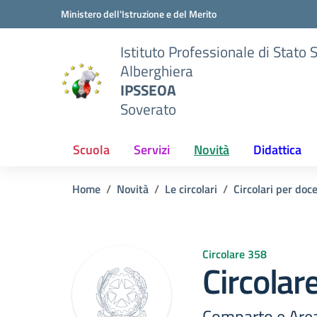
Vai ai contenuti
Vai al menu di navigazione
Vai al footer
Ministero dell'Istruzione e del Merito
Istituto Professionale di Stato 
Alberghiera
IPSSEOA
Soverato
Scuola
Servizi
Novità
Didattica
Home
Novità
Le circolari
Circolari per doc
Circolare 358
Circolar
Comparto e Area 