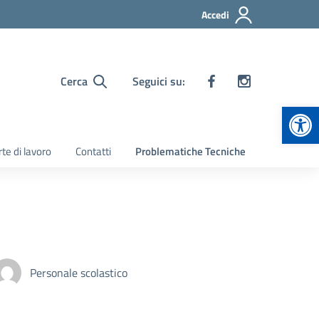
Accedi
Cerca
Seguici su:
Apr
te di lavoro
Contatti
Problematiche Tecniche
Personale scolastico