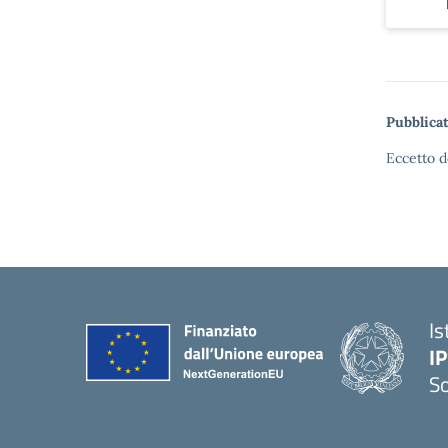
Pubblicat
Eccetto d
Is
I
S
— 