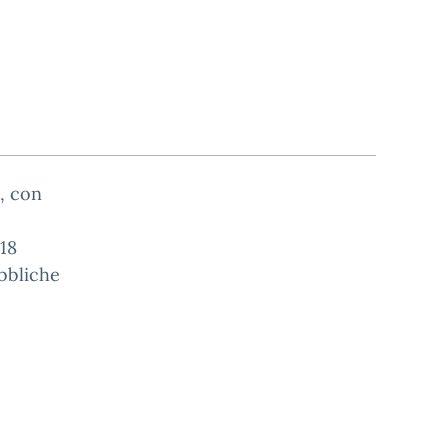
o, con
18
bbliche