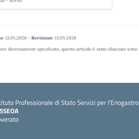
pdf - 305 kb
o:
13.05.2026
-
Revisione:
13.05.2026
ove diversamente specificato, questo articolo è stato rilasciato sott
tituto Professionale di Stato Servizi per l'Enogastr
PSSEOA
overato
Visita la pagina iniziale della scuola