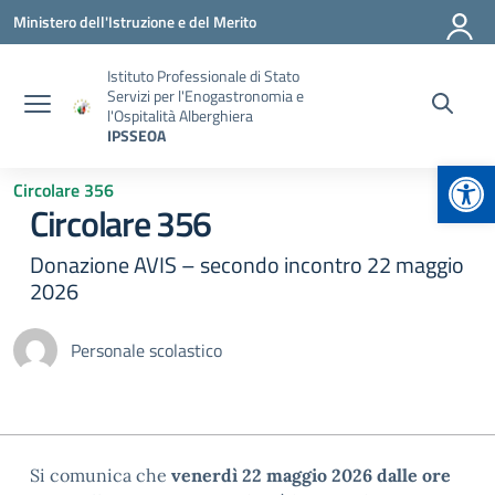
Vai ai contenuti
Vai al menu di navigazione
Vai al footer
Ministero dell'Istruzione e del Merito
Istituto Professionale di Stato
Servizi per l'Enogastronomia e
l'Ospitalità Alberghiera
IPSSEOA
Apr
Circolare 356
Circolare 356
Donazione AVIS – secondo incontro 22 maggio
2026
Personale scolastico
Si comunica che
venerdì 22 maggio 2026 dalle ore