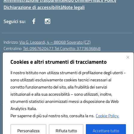
Amministrazione trasparente
Albo Online
Privacy Policy
Dichiarazione di accessibilità
Note legali
Seguici su:
Indirizzo:
Via G. Leopardi, 4 – 88068 Soverato (CZ)
Centralino:
Tel: 0967620477 Tel Convitto: 3773636848
Email:
czrh04000q@istruzione.it
Posta elettronica certificata (PEC):
Cookies e altri strumenti di tracciamento
czrh04000q@pec.istruzione.it
Codice fiscale: 84000690796
Il nostro Istituto non utilizza strumenti di profilazione degli utenti -
Codice meccanografico:
CZRH04000Q
sono utilizzati esclusivamente cookies tecnici necessari al
Codice Indice delle Pubbliche Amministrazioni (IPA): istsc_czrh04000q
corretto funzionamento del sito, alla fruibilità dei servizi
Codice unico di fatturazione (CUF): UF9M13
istituzionali e alla sua accessibilità – sono utilizzati, inoltre,
strumenti statistici anonimizzati messi a disposizione da Web
Analytics Italia.
Hosting & Powered by 3D Solution S.r.l.
Per saperne di più sul nostro sito, consulta la ns.
Cookie Policy.
Concept & Design by Designers Italia
Personalizza
Rifiuta tutto
Accettare tutto