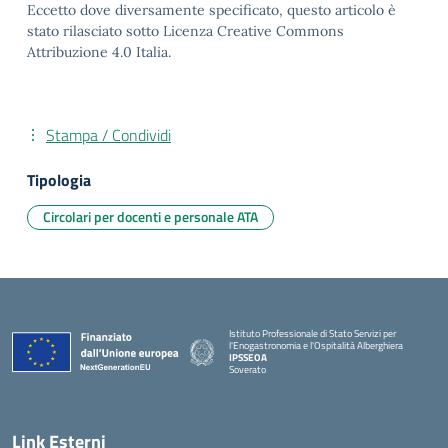
Eccetto dove diversamente specificato, questo articolo è
stato rilasciato sotto Licenza Creative Commons
Attribuzione 4.0 Italia.
Stampa / Condividi
Tipologia
Circolari per docenti e personale ATA
Istituto Professionale di Stato Servizi per
l'Enogastronomia e l'Ospitalità Alberghiera
IPSSEOA
Soverato
— Visita la pagina iniziale della scuola
Link Esterni