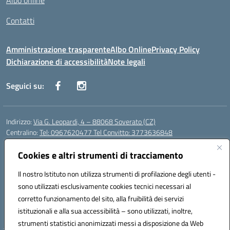
Albo online
Contatti
Amministrazione trasparente
Albo Online
Privacy Policy
Dichiarazione di accessibilità
Note legali
Seguici su:
Indirizzo:
Via G. Leopardi, 4 – 88068 Soverato (CZ)
Centralino:
Tel: 0967620477 Tel Convitto: 3773636848
Email:
czrh04000q@istruzione.it
Posta elettronica certificata (PEC):
Cookies e altri strumenti di tracciamento
czrh04000q@pec.istruzione.it
Codice fiscale: 84000690796
Il nostro Istituto non utilizza strumenti di profilazione degli utenti -
Codice meccanografico:
CZRH04000Q
sono utilizzati esclusivamente cookies tecnici necessari al
Codice Indice delle Pubbliche Amministrazioni (IPA): istsc_czrh04000q
corretto funzionamento del sito, alla fruibilità dei servizi
Codice unico di fatturazione (CUF): UF9M13
istituzionali e alla sua accessibilità – sono utilizzati, inoltre,
strumenti statistici anonimizzati messi a disposizione da Web