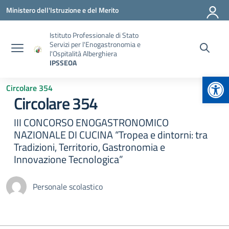
Vai ai contenuti
Vai al menu di navigazione
Vai al footer
Ministero dell'Istruzione e del Merito
Istituto Professionale di Stato
Servizi per l'Enogastronomia e
l'Ospitalità Alberghiera
IPSSEOA
Apr
Circolare 354
Circolare 354
III CONCORSO ENOGASTRONOMICO
NAZIONALE DI CUCINA “Tropea e dintorni: tra
Tradizioni, Territorio, Gastronomia e
Innovazione Tecnologica”
Personale scolastico