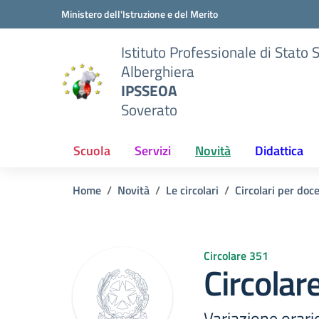
Vai ai contenuti
Vai al menu di navigazione
Vai al footer
Ministero dell'Istruzione e del Merito
Istituto Professionale di Stato 
Alberghiera
IPSSEOA
Soverato
Scuola
Servizi
Novità
Didattica
Home
Novità
Le circolari
Circolari per doc
Circolare 351
Circolar
Variazione orar