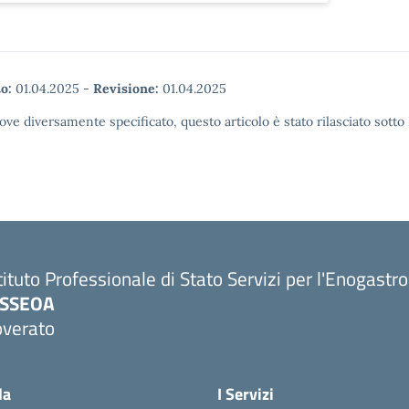
o:
01.04.2025
-
Revisione:
01.04.2025
ove diversamente specificato, questo articolo è stato rilasciato sott
tituto Professionale di Stato Servizi per l'Enogastr
PSSEOA
overato
Visita la pagina iniziale della scuola
la
I Servizi