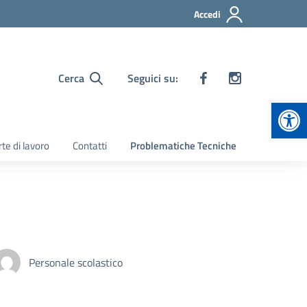
Accedi
Cerca
Seguici su:
Apr
te di lavoro
Contatti
Problematiche Tecniche
Personale scolastico