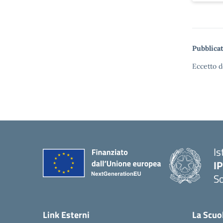
Pubblicat
Eccetto d
Is
I
S
— 
Link Esterni
La Scuo