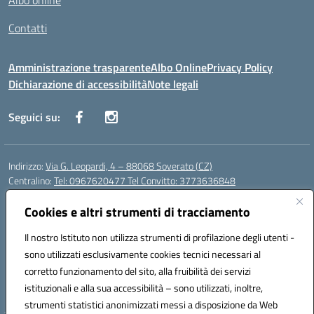
Albo online
Contatti
Amministrazione trasparente
Albo Online
Privacy Policy
Dichiarazione di accessibilità
Note legali
Seguici su:
Indirizzo:
Via G. Leopardi, 4 – 88068 Soverato (CZ)
Centralino:
Tel: 0967620477 Tel Convitto: 3773636848
Email:
czrh04000q@istruzione.it
Posta elettronica certificata (PEC):
Cookies e altri strumenti di tracciamento
czrh04000q@pec.istruzione.it
Codice fiscale: 84000690796
Il nostro Istituto non utilizza strumenti di profilazione degli utenti -
Codice meccanografico:
CZRH04000Q
sono utilizzati esclusivamente cookies tecnici necessari al
Codice Indice delle Pubbliche Amministrazioni (IPA): istsc_czrh04000q
corretto funzionamento del sito, alla fruibilità dei servizi
Codice unico di fatturazione (CUF): UF9M13
istituzionali e alla sua accessibilità – sono utilizzati, inoltre,
strumenti statistici anonimizzati messi a disposizione da Web