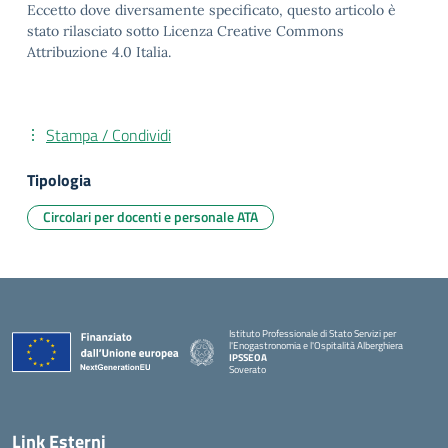
Eccetto dove diversamente specificato, questo articolo è
stato rilasciato sotto Licenza Creative Commons
Attribuzione 4.0 Italia.
Stampa / Condividi
Tipologia
Circolari per docenti e personale ATA
Istituto Professionale di Stato Servizi per
l'Enogastronomia e l'Ospitalità Alberghiera
IPSSEOA
Soverato
— Visita la pagina iniziale della scuola
Link Esterni