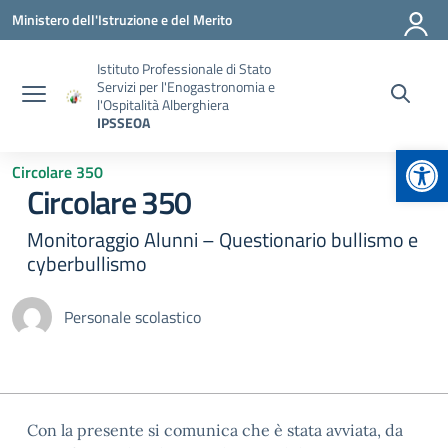
Vai ai contenuti
Vai al menu di navigazione
Vai al footer
Ministero dell'Istruzione e del Merito
Istituto Professionale di Stato
Servizi per l'Enogastronomia e
l'Ospitalità Alberghiera
IPSSEOA
Apr
Circolare 350
Circolare 350
Monitoraggio Alunni – Questionario bullismo e
cyberbullismo
Personale scolastico
Con la presente si comunica che è stata avviata, da