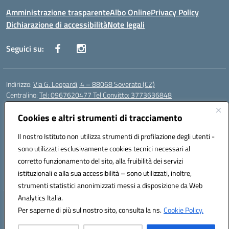
Amministrazione trasparente
Albo Online
Privacy Policy
Dichiarazione di accessibilità
Note legali
Seguici su:
Indirizzo:
Via G. Leopardi, 4 – 88068 Soverato (CZ)
Centralino:
Tel: 0967620477 Tel Convitto: 3773636848
Email:
czrh04000q@istruzione.it
Posta elettronica certificata (PEC):
Cookies e altri strumenti di tracciamento
czrh04000q@pec.istruzione.it
Codice fiscale: 84000690796
Il nostro Istituto non utilizza strumenti di profilazione degli utenti -
Codice meccanografico:
CZRH04000Q
sono utilizzati esclusivamente cookies tecnici necessari al
Codice Indice delle Pubbliche Amministrazioni (IPA): istsc_czrh04000q
corretto funzionamento del sito, alla fruibilità dei servizi
Codice unico di fatturazione (CUF): UF9M13
istituzionali e alla sua accessibilità – sono utilizzati, inoltre,
strumenti statistici anonimizzati messi a disposizione da Web
Analytics Italia.
Hosting & Powered by 3D Solution S.r.l.
Per saperne di più sul nostro sito, consulta la ns.
Cookie Policy.
Concept & Design by Designers Italia