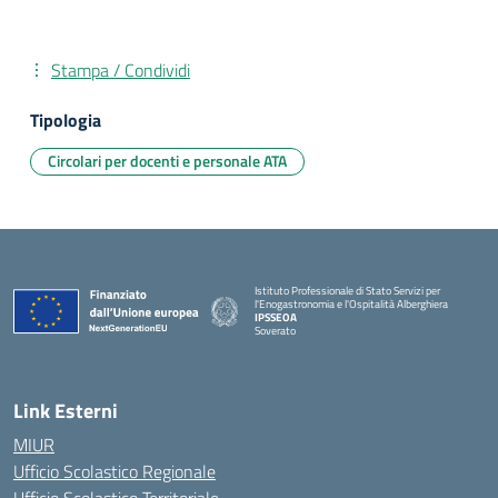
Stampa / Condividi
Tipologia
Circolari per docenti e personale ATA
Istituto Professionale di Stato Servizi per
l'Enogastronomia e l'Ospitalità Alberghiera
IPSSEOA
Soverato
— Visita la pagina iniziale della scuola
Link Esterni
MIUR
Ufficio Scolastico Regionale