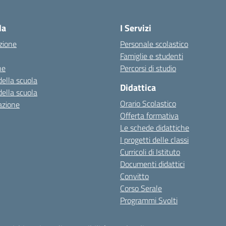
Visita la pagina iniziale della scuola
la
I Servizi
zione
Personale scolastico
Famiglie e studenti
ne
Percorsi di studio
della scuola
Didattica
della scuola
Orario Scolastico
azione
Offerta formativa
Le schede didattiche
I progetti delle classi
Curricoli di Istituto
Documenti didattici
Convitto
Corso Serale
Programmi Svolti