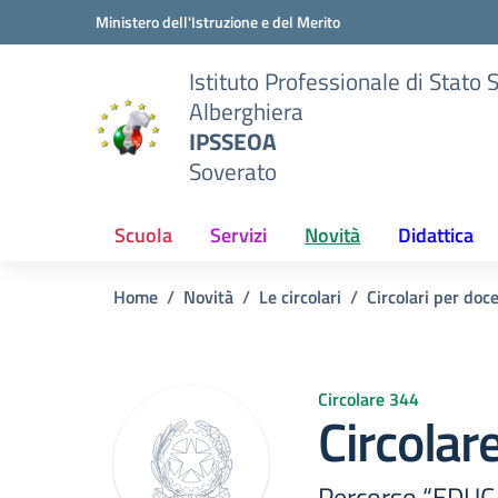
Vai ai contenuti
Vai al menu di navigazione
Vai al footer
Ministero dell'Istruzione e del Merito
Istituto Professionale di Stato 
Alberghiera
IPSSEOA
Soverato
Scuola
Servizi
Novità
Didattica
Home
Novità
Le circolari
Circolari per doc
Circolare 344
Circolar
Percorso “EDU