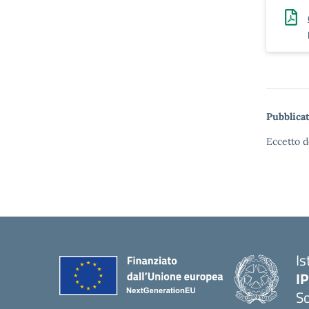
Pubblicat
Eccetto d
Is
I
S