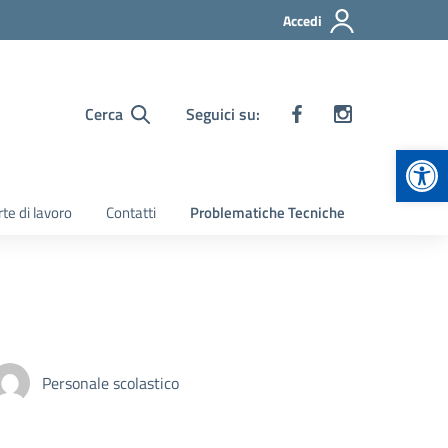
Accedi
Cerca
Seguici su:
Apr
te di lavoro
Contatti
Problematiche Tecniche
Personale scolastico