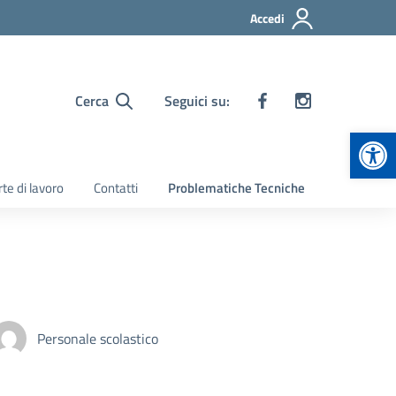
Accedi
Cerca
Seguici su:
Apr
te di lavoro
Contatti
Problematiche Tecniche
Personale scolastico