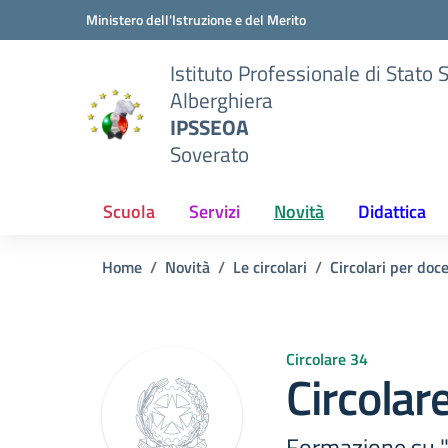
Vai ai contenuti
Vai al menu di navigazione
Vai al footer
Ministero dell'Istruzione e del Merito
Istituto Professionale di Stato 
Alberghiera
IPSSEOA
Soverato
Scuola
Servizi
Novità
Didattica
Home
Novità
Le circolari
Circolari per doc
Circolare 34
Circolar
Formazione su "