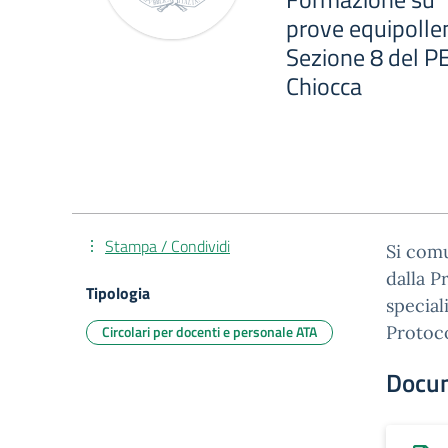
prove equipollen
Sezione 8 del PEI
Chiocca
Stampa / Condividi
Si comu
dalla P
Tipologia
special
Circolari per docenti e personale ATA
Protoc
Docu