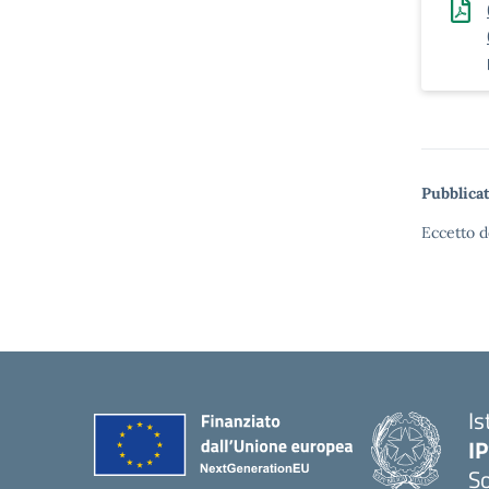
Pubblicat
Eccetto d
Is
I
S