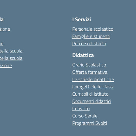
Visita la pagina iniziale della scuola
la
I Servizi
zione
Personale scolastico
Famiglie e studenti
ne
Percorsi di studio
della scuola
Didattica
della scuola
Orario Scolastico
azione
Offerta formativa
Le schede didattiche
I progetti delle classi
Curricoli di Istituto
Documenti didattici
Convitto
Corso Serale
Programmi Svolti