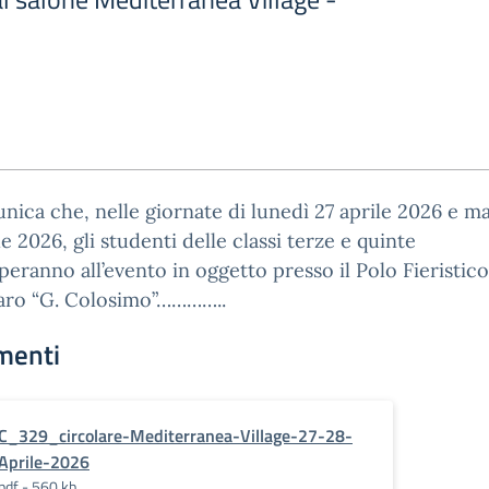
nica che, nelle giornate di lunedì 27 aprile 2026 e m
le 2026, gli studenti delle classi terze e quinte
peranno all’evento in oggetto presso il Polo Fieristico
aro “G. Colosimo”…………..
menti
C_329_circolare-Mediterranea-Village-27-28-
Aprile-2026
pdf - 560 kb