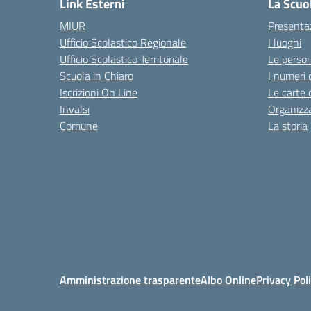
Link Esterni
La Scuo
MIUR
Presenta
Ufficio Scolastico Regionale
I luoghi
Ufficio Scolastico Territoriale
Le perso
Scuola in Chiaro
I numeri 
Iscrizioni On Line
Le carte 
Invalsi
Organizz
Comune
La storia
Amministrazione trasparente
Albo Online
Privacy Pol