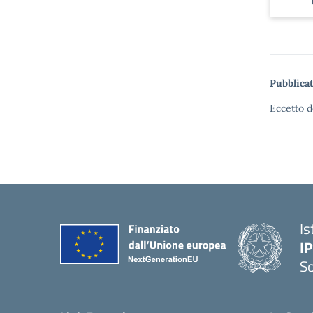
Pubblicat
Eccetto d
Is
I
S
— 