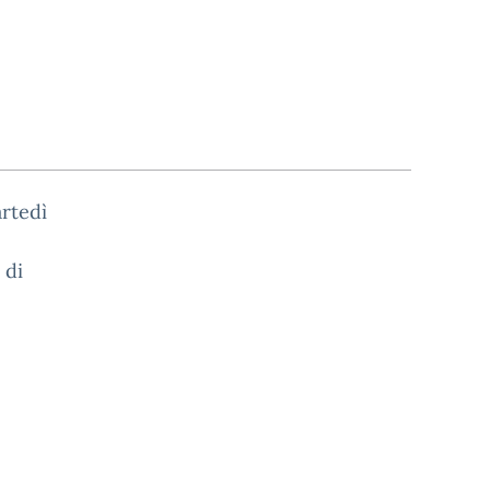
artedì
 di