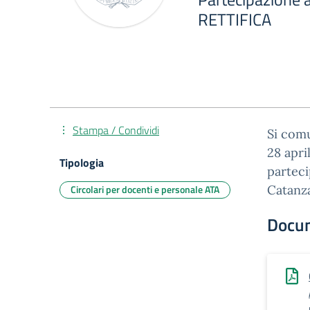
RETTIFICA
Stampa / Condividi
Si comu
28 apri
Tipologia
parteci
Circolari per docenti e personale ATA
Catanz
Docu