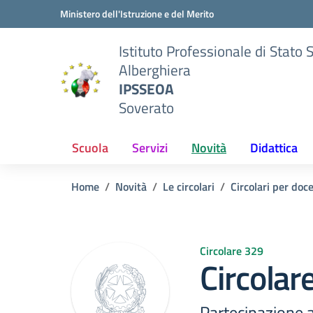
Vai ai contenuti
Vai al menu di navigazione
Vai al footer
Ministero dell'Istruzione e del Merito
Istituto Professionale di Stato 
Alberghiera
IPSSEOA
Soverato
Scuola
Servizi
Novità
Didattica
Home
Novità
Le circolari
Circolari per doc
Circolare 329
Circolar
Partecipazione a