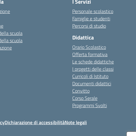
la
I Servizi
zione
Personale scolastico
Famiglie e studenti
ne
Percorsi di studio
della scuola
Didattica
della scuola
Orario Scolastico
azione
Offerta formativa
Le schede didattiche
I progetti delle classi
Curricoli di Istituto
Documenti didattici
Convitto
Corso Serale
Programmi Svolti
icy
Dichiarazione di accessibilità
Note legali