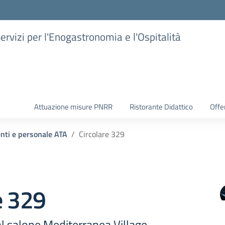
Servizi per l'Enogastronomia e l'Ospitalità
Attuazione misure PNRR
Ristorante Didattico
Offer
enti e personale ATA
Circolare 329
e 329
l salone Mediterranea Village -