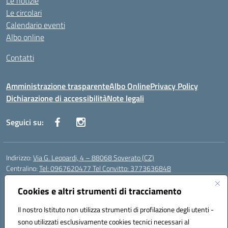
Le notizie
Le circolari
Calendario eventi
Albo online
Contatti
Amministrazione trasparente
Albo Online
Privacy Policy
Dichiarazione di accessibilità
Note legali
Seguici su:
Indirizzo:
Via G. Leopardi, 4 – 88068 Soverato (CZ)
Centralino:
Tel: 0967620477 Tel Convitto: 3773636848
Email:
czrh04000q@istruzione.it
Posta elettronica certificata (PEC):
Cookies e altri strumenti di tracciamento
czrh04000q@pec.istruzione.it
Codice fiscale: 84000690796
Il nostro Istituto non utilizza strumenti di profilazione degli utenti -
Codice meccanografico:
CZRH04000Q
sono utilizzati esclusivamente cookies tecnici necessari al