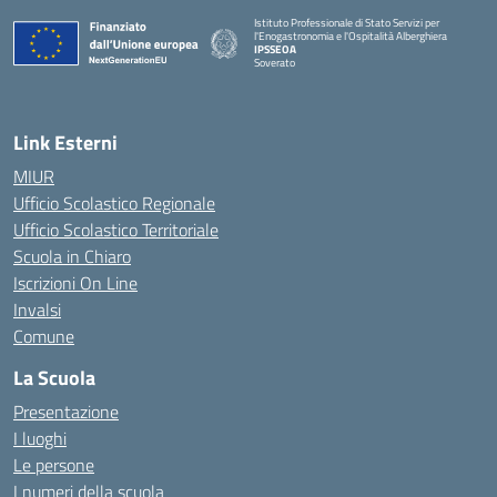
Istituto Professionale di Stato Servizi per
l'Enogastronomia e l'Ospitalità Alberghiera
IPSSEOA
Soverato
— Visita la pagina iniziale della scuola
Link Esterni
MIUR
Ufficio Scolastico Regionale
Ufficio Scolastico Territoriale
Scuola in Chiaro
Iscrizioni On Line
Invalsi
Comune
La Scuola
Presentazione
I luoghi
Le persone
I numeri della scuola