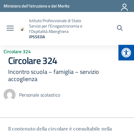
Vai ai contenuti
Vai al menu di navigazione
Vai al footer
Ministero dell'Istruzione e del Merito
Istituto Professionale di Stato
Servizi per l'Enogastronomia e
l'Ospitalità Alberghiera
IPSSEOA
Apr
Circolare 324
Circolare 324
Incontro scuola – famiglia – servizio
accoglienza
Personale scolastico
Il contenuto della circolare è consultabile nella