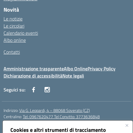
Novità
Le notizie
Le circolari
Calendario eventi
Albo online
Contatti
Amministrazione trasparente
Albo Online
Privacy Policy
Dichiarazione di accessibilità
Note legali
Seguici su:
Indirizzo:
Via G. Leopardi, 4 – 88068 Soverato (CZ)
Centralino:
Tel: 0967620477 Tel Convitto: 3773636848
Email:
czrh04000q@istruzione.it
Posta elettronica certificata (PEC):
Cookies e altri strumenti di tracciamento
czrh04000q@pec.istruzione.it