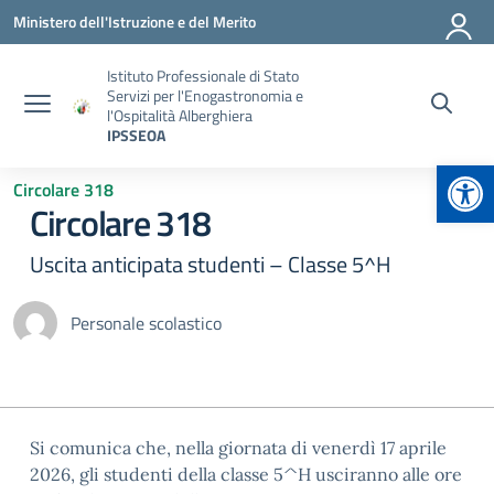
Vai ai contenuti
Vai al menu di navigazione
Vai al footer
Ministero dell'Istruzione e del Merito
Istituto Professionale di Stato
Servizi per l'Enogastronomia e
l'Ospitalità Alberghiera
IPSSEOA
Apr
Circolare 318
Circolare 318
Uscita anticipata studenti – Classe 5^H
Personale scolastico
Si comunica che, nella giornata di venerdì 17 aprile
2026, gli studenti della classe 5^H usciranno alle ore