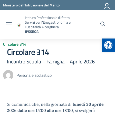
Vai ai contenuti
Vai al menu di navigazione
Vai al footer
Ministero dell'Istruzione e del Merito
Istituto Professionale di Stato
Servizi per l'Enogastronomia e
l'Ospitalità Alberghiera
IPSSEOA
Apr
Circolare 314
Circolare 314
Incontro Scuola – Famiglia – Aprile 2026
Personale scolastico
Si comunica che, nella giornata di
lunedì 20 aprile
2026
dalle ore 15:00 alle ore 18:00
, si svolgerà