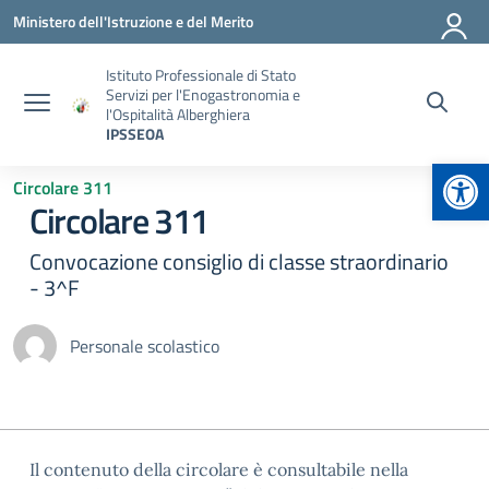
Vai ai contenuti
Vai al menu di navigazione
Vai al footer
Ministero dell'Istruzione e del Merito
Istituto Professionale di Stato
Servizi per l'Enogastronomia e
l'Ospitalità Alberghiera
IPSSEOA
Apr
Circolare 311
Circolare 311
Convocazione consiglio di classe straordinario
- 3^F
Personale scolastico
Il contenuto della circolare è consultabile nella