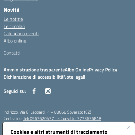
Novità
Le notizie
Le circolari
Calendario eventi
Albo online
Contatti
Amministrazione trasparente
Albo Online
Privacy Policy
Dichiarazione di accessibilità
Note legali
Seguici su:
Indirizzo:
Via G. Leopardi, 4 – 88068 Soverato (CZ)
Centralino:
Tel: 0967620477 Tel Convitto: 3773636848
Email:
czrh04000q@istruzione.it
Posta elettronica certificata (PEC):
Cookies e altri strumenti di tracciamento
czrh04000q@pec.istruzione.it