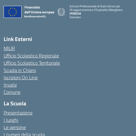
Istituto Professionale di Stato Servizi per
l'Enogastronomia e l'Ospitalità Alberghiera
IPSSEOA
Soverato
— Visita la pagina iniziale della scuola
Link Esterni
MIUR
Ufficio Scolastico Regionale
Ufficio Scolastico Territoriale
Scuola in Chiaro
Iscrizioni On Line
Invalsi
Comune
La Scuola
Presentazione
I luoghi
Le persone
I numeri della scuola