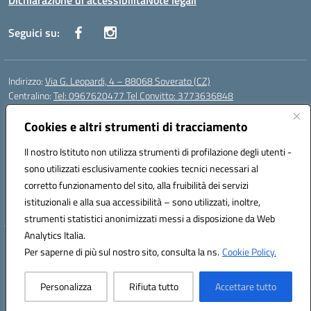
Dichiarazione di accessibilità
Note legali
Seguici su:
Indirizzo:
Via G. Leopardi, 4 – 88068 Soverato (CZ)
Centralino:
Tel: 0967620477 Tel Convitto: 3773636848
Email:
czrh04000q@istruzione.it
Posta elettronica certificata (PEC):
Cookies e altri strumenti di tracciamento
czrh04000q@pec.istruzione.it
Codice fiscale: 84000690796
Il nostro Istituto non utilizza strumenti di profilazione degli utenti -
Codice meccanografico:
CZRH04000Q
sono utilizzati esclusivamente cookies tecnici necessari al
Codice Indice delle Pubbliche Amministrazioni (IPA): istsc_czrh04000q
corretto funzionamento del sito, alla fruibilità dei servizi
Codice unico di fatturazione (CUF): UF9M13
istituzionali e alla sua accessibilità – sono utilizzati, inoltre,
strumenti statistici anonimizzati messi a disposizione da Web
Analytics Italia.
Hosting & Powered by 3D Solution S.r.l.
Per saperne di più sul nostro sito, consulta la ns.
Cookie Policy.
Concept & Design by Designers Italia
Personalizza
Rifiuta tutto
Accettare tutto