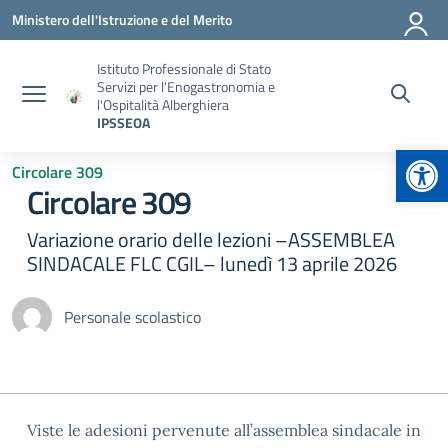
Vai ai contenuti
Vai al menu di navigazione
Vai al footer
Ministero dell'Istruzione e del Merito
Istituto Professionale di Stato
Servizi per l'Enogastronomia e
l'Ospitalità Alberghiera
IPSSEOA
Apr
Circolare 309
Circolare 309
Variazione orario delle lezioni –ASSEMBLEA
SINDACALE FLC CGIL– lunedì 13 aprile 2026
Personale scolastico
Viste le adesioni pervenute all’assemblea sindacale in