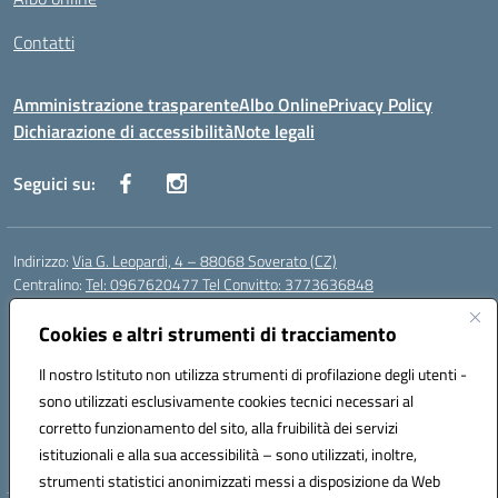
Contatti
Amministrazione trasparente
Albo Online
Privacy Policy
Dichiarazione di accessibilità
Note legali
Seguici su:
Indirizzo:
Via G. Leopardi, 4 – 88068 Soverato (CZ)
Centralino:
Tel: 0967620477 Tel Convitto: 3773636848
Email:
czrh04000q@istruzione.it
Posta elettronica certificata (PEC):
Cookies e altri strumenti di tracciamento
czrh04000q@pec.istruzione.it
Codice fiscale: 84000690796
Il nostro Istituto non utilizza strumenti di profilazione degli utenti -
Codice meccanografico:
CZRH04000Q
sono utilizzati esclusivamente cookies tecnici necessari al
Codice Indice delle Pubbliche Amministrazioni (IPA): istsc_czrh04000q
corretto funzionamento del sito, alla fruibilità dei servizi
Codice unico di fatturazione (CUF): UF9M13
istituzionali e alla sua accessibilità – sono utilizzati, inoltre,
strumenti statistici anonimizzati messi a disposizione da Web