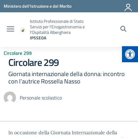
Vai ai contenuti
Vai al menu di navigazione
Vai al footer
Ministero dell'Istruzione e del Merito
Istituto Professionale di Stato
Servizi per l'Enogastronomia e
l'Ospitalità Alberghiera
IPSSEOA
Apr
Circolare 299
Circolare 299
Giornata internazionale della donna: incontro
con l’autrice Rossella Nasso
Personale scolastico
In occasione della Giornata Internazionale della