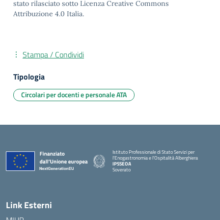
stato rilasciato sotto Licenza Creative Commons
Attribuzione 4.0 Italia.
Stampa / Condividi
Tipologia
Circolari per docenti e personale ATA
Istituto Professionale di Stato Servizi per
l'Enogastronomia e l'Ospitalità Alberghiera
IPSSEOA
Soverato
— Visita la pagina iniziale della scuola
Link Esterni