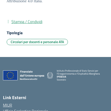
Attribuzione 4.0 Italia.
Stampa / Condividi
Tipologia
Circolari per docenti e personale ATA
Istituto Professionale di Stato Servizi per
l'Enogastronomia e l'Ospitalità Alberghiera
IPSSEOA
Soverato
— Visita la pagina iniziale della scuola
Link Esterni
MIUR