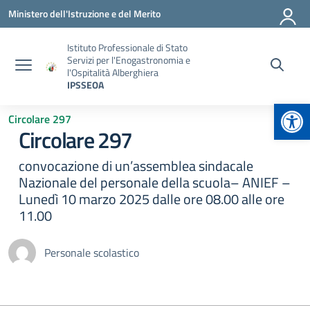
Vai ai contenuti
Vai al menu di navigazione
Vai al footer
Ministero dell'Istruzione e del Merito
Istituto Professionale di Stato
Servizi per l'Enogastronomia e
l'Ospitalità Alberghiera
IPSSEOA
Apr
Circolare 297
Circolare 297
convocazione di un’assemblea sindacale
Nazionale del personale della scuola– ANIEF –
Lunedì 10 marzo 2025 dalle ore 08.00 alle ore
11.00
Personale scolastico