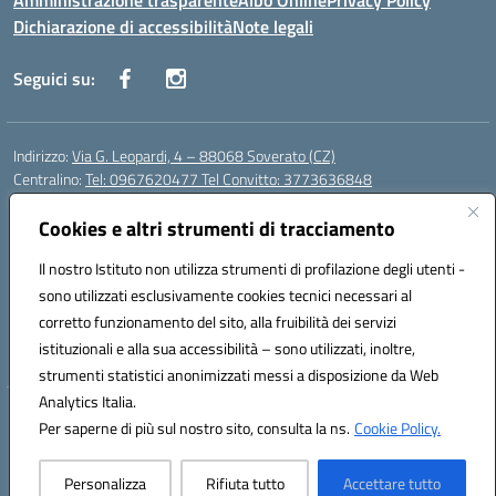
Amministrazione trasparente
Albo Online
Privacy Policy
Dichiarazione di accessibilità
Note legali
Seguici su:
Indirizzo:
Via G. Leopardi, 4 – 88068 Soverato (CZ)
Centralino:
Tel: 0967620477 Tel Convitto: 3773636848
Email:
czrh04000q@istruzione.it
Posta elettronica certificata (PEC):
Cookies e altri strumenti di tracciamento
czrh04000q@pec.istruzione.it
Codice fiscale: 84000690796
Il nostro Istituto non utilizza strumenti di profilazione degli utenti -
Codice meccanografico:
CZRH04000Q
sono utilizzati esclusivamente cookies tecnici necessari al
Codice Indice delle Pubbliche Amministrazioni (IPA): istsc_czrh04000q
corretto funzionamento del sito, alla fruibilità dei servizi
Codice unico di fatturazione (CUF): UF9M13
istituzionali e alla sua accessibilità – sono utilizzati, inoltre,
strumenti statistici anonimizzati messi a disposizione da Web
Analytics Italia.
Hosting & Powered by 3D Solution S.r.l.
Per saperne di più sul nostro sito, consulta la ns.
Cookie Policy.
Concept & Design by Designers Italia
Personalizza
Rifiuta tutto
Accettare tutto