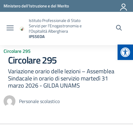
Vai ai contenuti
Vai al menu di navigazione
Vai al footer
Ministero dell'Istruzione e del Merito
Istituto Professionale di Stato
Servizi per l'Enogastronomia e
l'Ospitalità Alberghiera
IPSSEOA
Apr
Circolare 295
Circolare 295
Variazione orario delle lezioni – Assemblea
Sindacale in orario di servizio martedì 31
marzo 2026 - GILDA UNAMS
Personale scolastico