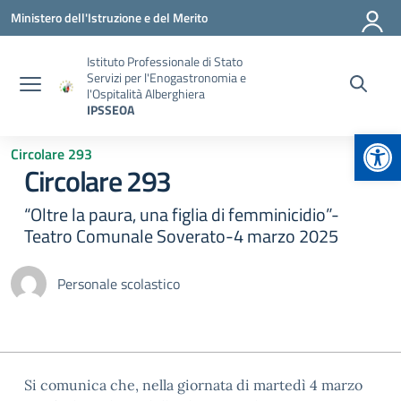
Vai ai contenuti
Vai al menu di navigazione
Vai al footer
Ministero dell'Istruzione e del Merito
Istituto Professionale di Stato
Servizi per l'Enogastronomia e
l'Ospitalità Alberghiera
IPSSEOA
Apr
Circolare 293
Circolare 293
“Oltre la paura, una figlia di femminicidio”-
Teatro Comunale Soverato-4 marzo 2025
Personale scolastico
Si comunica che, nella giornata di martedì 4 marzo