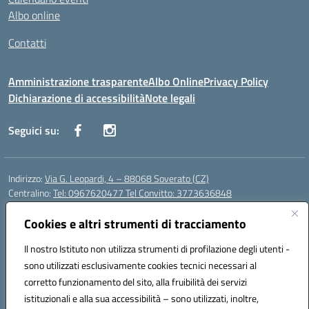
Albo online
Contatti
Amministrazione trasparente
Albo Online
Privacy Policy
Dichiarazione di accessibilità
Note legali
Seguici su:
Indirizzo:
Via G. Leopardi, 4 – 88068 Soverato (CZ)
Centralino:
Tel: 0967620477 Tel Convitto: 3773636848
Email:
czrh04000q@istruzione.it
Posta elettronica certificata (PEC):
Cookies e altri strumenti di tracciamento
czrh04000q@pec.istruzione.it
Codice fiscale: 84000690796
Il nostro Istituto non utilizza strumenti di profilazione degli utenti -
Codice meccanografico:
CZRH04000Q
sono utilizzati esclusivamente cookies tecnici necessari al
Codice Indice delle Pubbliche Amministrazioni (IPA): istsc_czrh04000q
corretto funzionamento del sito, alla fruibilità dei servizi
Codice unico di fatturazione (CUF): UF9M13
istituzionali e alla sua accessibilità – sono utilizzati, inoltre,