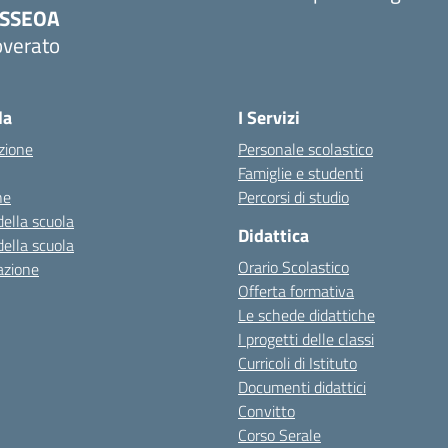
PSSEOA
overato
Visita la pagina iniziale della scuola
la
I Servizi
zione
Personale scolastico
Famiglie e studenti
ne
Percorsi di studio
della scuola
Didattica
della scuola
Orario Scolastico
azione
Offerta formativa
Le schede didattiche
I progetti delle classi
Curricoli di Istituto
Documenti didattici
Convitto
Corso Serale