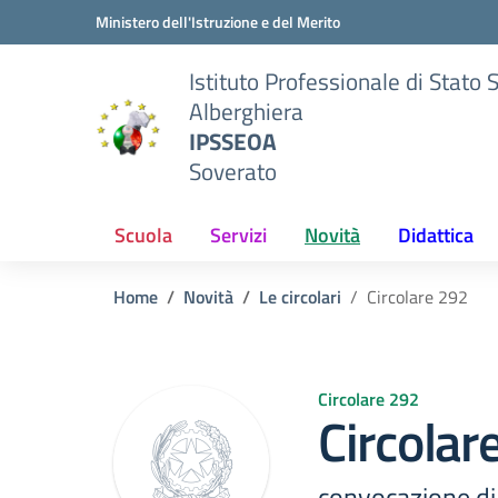
Vai ai contenuti
Vai al menu di navigazione
Vai al footer
Ministero dell'Istruzione e del Merito
Istituto Professionale di Stato 
Alberghiera
IPSSEOA
Soverato
Scuola
Servizi
Novità
Didattica
Home
Novità
Le circolari
Circolare 292
Circolare 292
Circolar
convocazione di