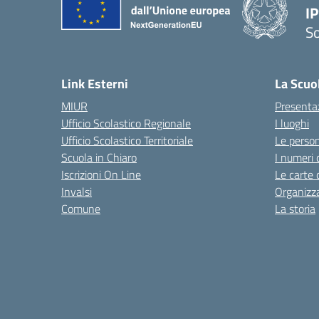
I
S
— 
Link Esterni
La Scuo
MIUR
Presenta
Ufficio Scolastico Regionale
I luoghi
Ufficio Scolastico Territoriale
Le perso
Scuola in Chiaro
I numeri 
Iscrizioni On Line
Le carte 
Invalsi
Organizz
Comune
La storia