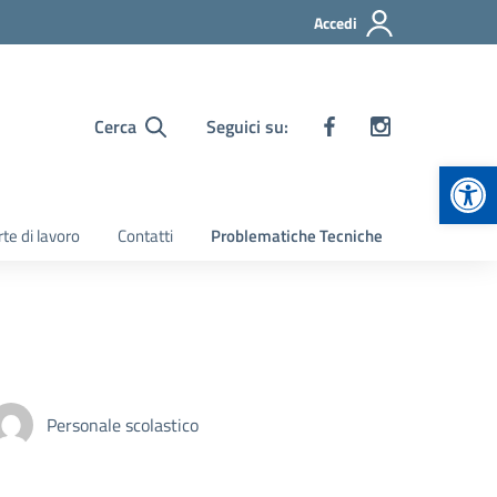
Accedi
Cerca
Seguici su:
Apr
te di lavoro
Contatti
Problematiche Tecniche
Personale scolastico