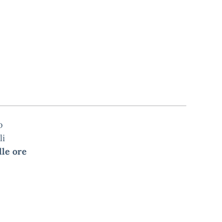
o
li
le ore