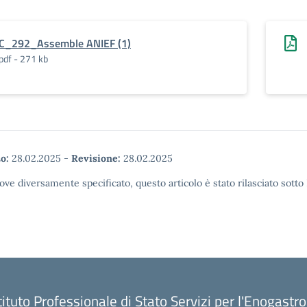
C_292_Assemble ANIEF (1)
pdf - 271 kb
o:
28.02.2025
-
Revisione:
28.02.2025
ove diversamente specificato, questo articolo è stato rilasciato sott
tituto Professionale di Stato Servizi per l'Enogastr