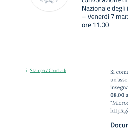
Nazionale degli
– Venerdì 7 marz
ore 11.00
Stampa / Condividi
Si comu
un’asse
insegna
08.00 a
“Micros
https:
Docu