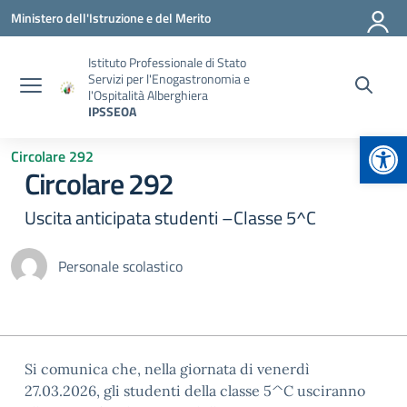
Vai ai contenuti
Vai al menu di navigazione
Vai al footer
Ministero dell'Istruzione e del Merito
Istituto Professionale di Stato
Servizi per l'Enogastronomia e
l'Ospitalità Alberghiera
IPSSEOA
Apr
Circolare 292
Circolare 292
Uscita anticipata studenti –Classe 5^C
Personale scolastico
Si comunica che, nella giornata di venerdì
27.03.2026, gli studenti della classe 5^C usciranno