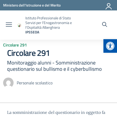
Vai ai contenuti
Vai al menu di navigazione
Vai al footer
Ministero dell'Istruzione e del Merito
Istituto Professionale di Stato
Servizi per l'Enogastronomia e
l'Ospitalità Alberghiera
IPSSEOA
Apr
Circolare 291
Circolare 291
Monitoraggio alunni - Somministrazione
questionario sul bullismo e il cyberbullismo
Personale scolastico
La somministrazione del questionario in oggetto fa