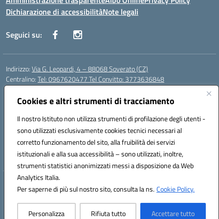
Amministrazione trasparente
Albo Online
Privacy Policy
Dichiarazione di accessibilità
Note legali
Seguici su:
Indirizzo:
Via G. Leopardi, 4 – 88068 Soverato (CZ)
Centralino:
Tel: 0967620477 Tel Convitto: 3773636848
Email:
czrh04000q@istruzione.it
Posta elettronica certificata (PEC):
Cookies e altri strumenti di tracciamento
czrh04000q@pec.istruzione.it
Codice fiscale: 84000690796
Il nostro Istituto non utilizza strumenti di profilazione degli utenti -
Codice meccanografico:
CZRH04000Q
sono utilizzati esclusivamente cookies tecnici necessari al
Codice Indice delle Pubbliche Amministrazioni (IPA): istsc_czrh04000q
corretto funzionamento del sito, alla fruibilità dei servizi
Codice unico di fatturazione (CUF): UF9M13
istituzionali e alla sua accessibilità – sono utilizzati, inoltre,
strumenti statistici anonimizzati messi a disposizione da Web
Analytics Italia.
Hosting & Powered by 3D Solution S.r.l.
Per saperne di più sul nostro sito, consulta la ns.
Cookie Policy.
Concept & Design by Designers Italia
Personalizza
Rifiuta tutto
Accettare tutto