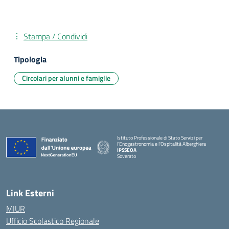
Stampa / Condividi
Tipologia
Circolari per alunni e famiglie
Istituto Professionale di Stato Servizi per
l'Enogastronomia e l'Ospitalità Alberghiera
IPSSEOA
Soverato
— Visita la pagina iniziale della scuola
Link Esterni
MIUR
Ufficio Scolastico Regionale