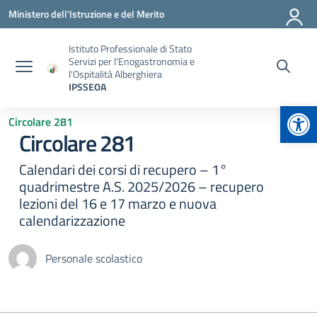
Vai ai contenuti
Vai al menu di navigazione
Vai al footer
Ministero dell'Istruzione e del Merito
Istituto Professionale di Stato
Servizi per l'Enogastronomia e
l'Ospitalità Alberghiera
IPSSEOA
Apr
Circolare 281
Circolare 281
Calendari dei corsi di recupero – 1°
quadrimestre A.S. 2025/2026 – recupero
lezioni del 16 e 17 marzo e nuova
calendarizzazione
Personale scolastico