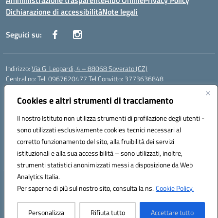
Amministrazione trasparente
Albo Online
Privacy Policy
Dichiarazione di accessibilità
Note legali
Seguici su:
Indirizzo:
Via G. Leopardi, 4 – 88068 Soverato (CZ)
Centralino:
Tel: 0967620477 Tel Convitto: 3773636848
Email:
czrh04000q@istruzione.it
Posta elettronica certificata (PEC):
Cookies e altri strumenti di tracciamento
czrh04000q@pec.istruzione.it
Codice fiscale: 84000690796
Il nostro Istituto non utilizza strumenti di profilazione degli utenti -
Codice meccanografico:
CZRH04000Q
sono utilizzati esclusivamente cookies tecnici necessari al
Codice Indice delle Pubbliche Amministrazioni (IPA): istsc_czrh04000q
corretto funzionamento del sito, alla fruibilità dei servizi
Codice unico di fatturazione (CUF): UF9M13
istituzionali e alla sua accessibilità – sono utilizzati, inoltre,
strumenti statistici anonimizzati messi a disposizione da Web
Analytics Italia.
Hosting & Powered by 3D Solution S.r.l.
Per saperne di più sul nostro sito, consulta la ns.
Cookie Policy.
Concept & Design by Designers Italia
Personalizza
Rifiuta tutto
Accettare tutto