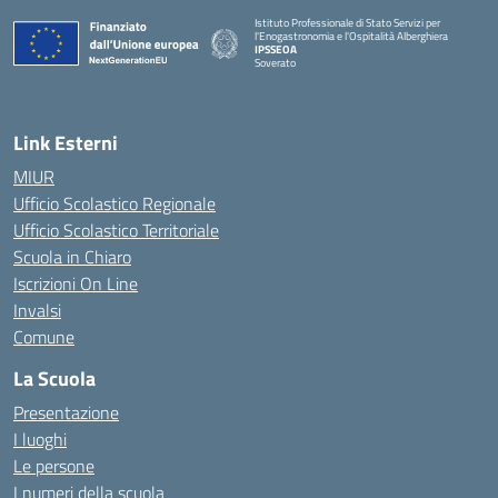
Istituto Professionale di Stato Servizi per
l'Enogastronomia e l'Ospitalità Alberghiera
IPSSEOA
Soverato
— Visita la pagina iniziale della scuola
Link Esterni
MIUR
Ufficio Scolastico Regionale
Ufficio Scolastico Territoriale
Scuola in Chiaro
Iscrizioni On Line
Invalsi
Comune
La Scuola
Presentazione
I luoghi
Le persone
I numeri della scuola