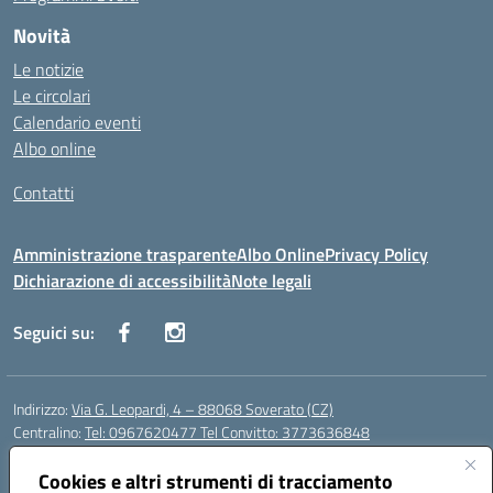
Novità
Le notizie
Le circolari
Calendario eventi
Albo online
Contatti
Amministrazione trasparente
Albo Online
Privacy Policy
Dichiarazione di accessibilità
Note legali
Seguici su:
Indirizzo:
Via G. Leopardi, 4 – 88068 Soverato (CZ)
Centralino:
Tel: 0967620477 Tel Convitto: 3773636848
Email:
czrh04000q@istruzione.it
Posta elettronica certificata (PEC):
Cookies e altri strumenti di tracciamento
czrh04000q@pec.istruzione.it