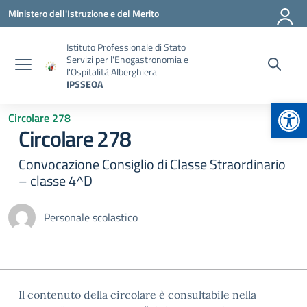
Vai ai contenuti
Vai al menu di navigazione
Vai al footer
Ministero dell'Istruzione e del Merito
Istituto Professionale di Stato
Servizi per l'Enogastronomia e
l'Ospitalità Alberghiera
IPSSEOA
Apr
Circolare 278
Circolare 278
Convocazione Consiglio di Classe Straordinario
– classe 4^D
Personale scolastico
Il contenuto della circolare è consultabile nella