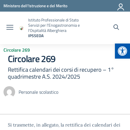
Vai ai contenuti
Vai al menu di navigazione
Vai al footer
Ministero dell'Istruzione e del Merito
Istituto Professionale di Stato
Servizi per l'Enogastronomia e
l'Ospitalità Alberghiera
IPSSEOA
Apr
Circolare 269
Circolare 269
Rettifica calendari dei corsi di recupero – 1°
quadrimestre A.S. 2024/2025
Personale scolastico
Si trasmette, in allegato, la rettifica dei calendari dei