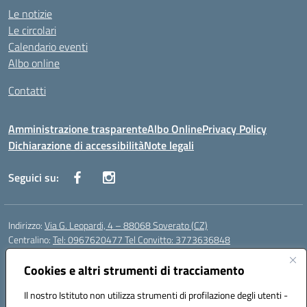
Le notizie
Le circolari
Calendario eventi
Albo online
Contatti
Amministrazione trasparente
Albo Online
Privacy Policy
Dichiarazione di accessibilità
Note legali
Seguici su:
Indirizzo:
Via G. Leopardi, 4 – 88068 Soverato (CZ)
Centralino:
Tel: 0967620477 Tel Convitto: 3773636848
Email:
czrh04000q@istruzione.it
Posta elettronica certificata (PEC):
Cookies e altri strumenti di tracciamento
czrh04000q@pec.istruzione.it
Codice fiscale: 84000690796
Il nostro Istituto non utilizza strumenti di profilazione degli utenti -