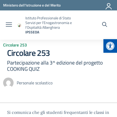
Vai ai contenuti
Vai al menu di navigazione
Vai al footer
Ministero dell'Istruzione e del Merito
Istituto Professionale di Stato
Servizi per l'Enogastronomia e
l'Ospitalità Alberghiera
IPSSEOA
Apr
Circolare 253
Circolare 253
Partecipazione alla 3^ edizione del progetto
COOKING QUIZ
Personale scolastico
Si comunica che gli studenti frequentanti le classi in