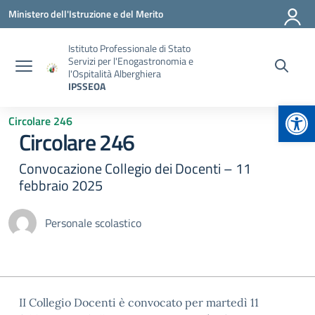
Vai ai contenuti
Vai al menu di navigazione
Vai al footer
Ministero dell'Istruzione e del Merito
Istituto Professionale di Stato
Servizi per l'Enogastronomia e
l'Ospitalità Alberghiera
IPSSEOA
Apr
Circolare 246
Circolare 246
Convocazione Collegio dei Docenti – 11
febbraio 2025
Personale scolastico
II Collegio Docenti è convocato per martedì 11