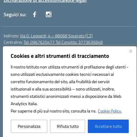
Dichiarazione di accessibilità
Note legali
Seguici su:
Indirizzo:
Via G. Leopardi, 4 – 88068 Soverato (CZ)
Centralino:
Tel: 0967620477 Tel Convitto: 3773636848
Email:
czrh04000q@istruzione.it
Posta elettronica certificata (PEC):
Cookies e altri strumenti di tracciamento
czrh04000q@pec.istruzione.it
Codice fiscale: 84000690796
Il nostro Istituto non utilizza strumenti di profilazione degli utenti -
Codice meccanografico:
CZRH04000Q
sono utilizzati esclusivamente cookies tecnici necessari al
Codice Indice delle Pubbliche Amministrazioni (IPA): istsc_czrh04000q
corretto funzionamento del sito, alla fruibilità dei servizi
Codice unico di fatturazione (CUF): UF9M13
istituzionali e alla sua accessibilità – sono utilizzati, inoltre,
strumenti statistici anonimizzati messi a disposizione da Web
Analytics Italia.
Hosting & Powered by 3D Solution S.r.l.
Per saperne di più sul nostro sito, consulta la ns.
Cookie Policy.
Concept & Design by Designers Italia
Personalizza
Rifiuta tutto
Accettare tutto