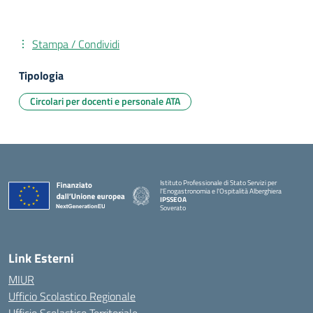
Stampa / Condividi
Tipologia
Circolari per docenti e personale ATA
Istituto Professionale di Stato Servizi per
l'Enogastronomia e l'Ospitalità Alberghiera
IPSSEOA
Soverato
— Visita la pagina iniziale della scuola
Link Esterni
MIUR
Ufficio Scolastico Regionale