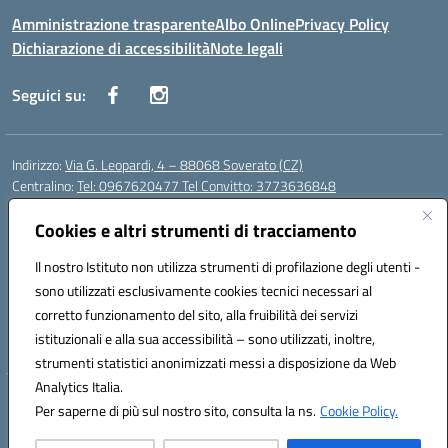
Amministrazione trasparente
Albo Online
Privacy Policy
Dichiarazione di accessibilità
Note legali
Seguici su:
Indirizzo:
Via G. Leopardi, 4 – 88068 Soverato (CZ)
Centralino:
Tel: 0967620477 Tel Convitto: 3773636848
Email:
czrh04000q@istruzione.it
Posta elettronica certificata (PEC):
Cookies e altri strumenti di tracciamento
czrh04000q@pec.istruzione.it
Codice fiscale: 84000690796
Il nostro Istituto non utilizza strumenti di profilazione degli utenti -
Codice meccanografico:
CZRH04000Q
sono utilizzati esclusivamente cookies tecnici necessari al
Codice Indice delle Pubbliche Amministrazioni (IPA): istsc_czrh04000q
corretto funzionamento del sito, alla fruibilità dei servizi
Codice unico di fatturazione (CUF): UF9M13
istituzionali e alla sua accessibilità – sono utilizzati, inoltre,
strumenti statistici anonimizzati messi a disposizione da Web
Analytics Italia.
Hosting & Powered by 3D Solution S.r.l.
Per saperne di più sul nostro sito, consulta la ns.
Cookie Policy.
Concept & Design by Designers Italia